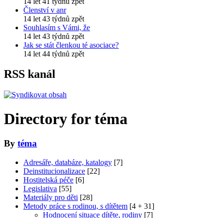
14 let 41 týdnů zpět
Členství v anr
14 let 43 týdnů zpět
Souhlasím s Vámi, že
14 let 43 týdnů zpět
Jak se stát členkou té asociace?
14 let 44 týdnů zpět
RSS kanál
Directory for téma
By
téma
Adresáře, databáze, katalogy
[7]
Deinstitucionalizace
[22]
Hostitelská péče
[6]
Legislativa
[55]
Materiály pro děti
[28]
Metody práce s rodinou, s dítětem
[4 + 31]
Hodnocení situace dítěte, rodiny
[7]