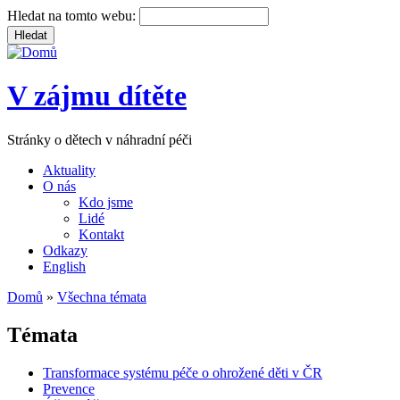
Hledat na tomto webu:
V zájmu dítěte
Stránky o dětech v náhradní péči
Aktuality
O nás
Kdo jsme
Lidé
Kontakt
Odkazy
English
Domů
»
Všechna témata
Témata
Transformace systému péče o ohrožené děti v ČR
Prevence