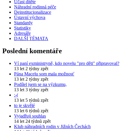
Účast dítěte
Náhradní rodinná péče
Deinstitucionalizace
Ústavní výchova
Standardy
Statistiky
Adresáře
DALŠÍ TÉMATA
Poslední komentáře
Ví paní exministryně, kdo novelu "pro děti" připravoval?
13 let 2 týdny zpět
Pána Macelu som mala možnosť
13 let 2 týdny zpět
Podílel jsem se na výzkumu,
13 let 3 týdny zpět
:-(
13 let 5 týdnů zpět
to je skvělé
13 let 6 týdnů zpět
Vyjadřuji souhlas
14 let 24 týdnů zpět
Klub náhradních rodin v Jižních Čechách