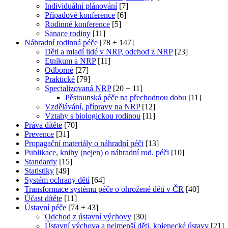
Individuální plánování
[7]
Případové konference
[6]
Rodinné konference
[5]
Sanace rodiny
[11]
Náhradní rodinná péče
[78 + 147]
Děti a mladí lidé v NRP, odchod z NRP
[23]
Etnikum a NRP
[11]
Odborné
[27]
Praktické
[79]
Specializovaná NRP
[20 + 11]
Pěstounská péče na přechodnou dobu
[11]
Vzdělávání, přípravy na NRP
[12]
Vztahy s biologickou rodinou
[11]
Práva dítěte
[70]
Prevence
[31]
Propagační materiály o náhradní péči
[13]
Publikace, knihy (nejen) o náhradní rod. péči
[10]
Standardy
[15]
Statistiky
[49]
Systém ochrany dětí
[64]
Transformace systému péče o ohrožené děti v ČR
[40]
Účast dítěte
[11]
Ústavní péče
[74 + 43]
Odchod z ústavní výchovy
[30]
Ústavní výchova a nejmenší děti, kojenecké ústavy
[21]