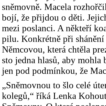
sněmovně. Macela rozhořčil 
bojí, že přijdou o děti. Jeji
mezi poslanci. A někteří koa
pilu. Konkrétně při sháněn
Němcovou, která chtěla prez
sto jedna hlasů, aby mohla 
jen pod podmínkou, že Mac
„Sněmovnou to šlo celé úter
kolegů,“ říká Lenka Kohou