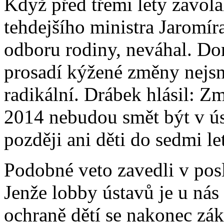
Když před třemi lety zavola
tehdejšího ministra Jaromír
odboru rodiny, neváhal. Dom
prosadí kýžené změny nejsn
radikální. Drábek hlásil: Z
2014 nebudou smět být v úst
později ani děti do sedmi let
Podobné veto zavedli v posl
Jenže lobby ústavů je u nás
ochraně dětí se nakonec zá