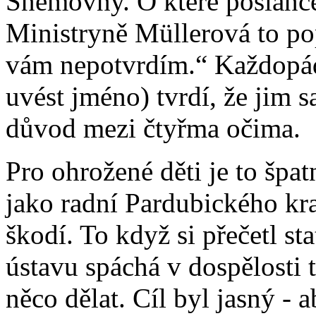
Sněmovny. O které poslance 
Ministryně Müllerová to pop
vám nepotvrdím.“ Každopádn
uvést jméno) tvrdí, že jim 
důvod mezi čtyřma očima.
Pro ohrožené děti je to špat
jako radní Pardubického kra
škodí. To když si přečetl sta
ústavu spáchá v dospělosti t
něco dělat. Cíl byl jasný - 