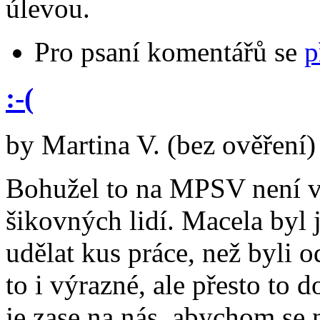
úlevou.
Pro psaní komentářů se
p
:-(
by
Martina V. (bez ověření)
Bohužel to na MPSV není v
šikovných lidí. Macela byl j
udělat kus práce, než byli 
to i výrazné, ale přesto to
je zase na nás, abychom se 