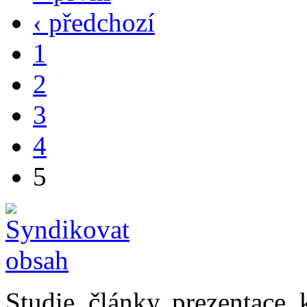
‹ předchozí
1
2
3
4
5
Studie, články, prezentace, 