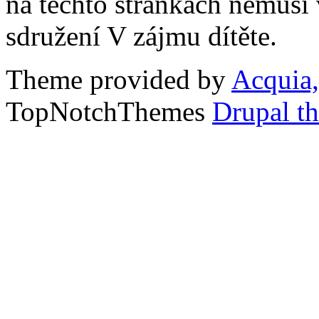
na těchto stránkách nemusí
sdružení V zájmu dítěte.
Theme provided by
Acquia,
TopNotchThemes
Drupal t