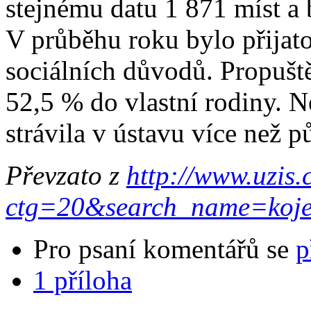
stejnému datu 1 871 míst a 
V průběhu roku bylo přijato 
sociálních důvodů. Propušt
52,5 % do vlastní rodiny. N
strávila v ústavu více než p
Převzato z
http://www.uzis
ctg=20&search_name=koje
Pro psaní komentářů se
p
1 příloha