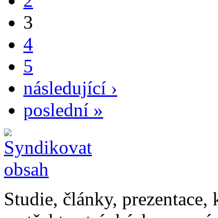
2
3
4
5
následující ›
poslední »
Studie, články, prezentace, 