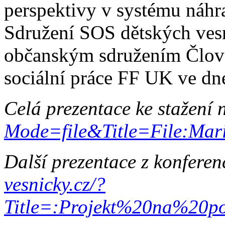
perspektivy v systému náhra
Sdružení SOS dětských vesn
občanským sdružením Člově
sociální práce FF UK ve dn
Celá prezentace ke stažení
Mode=file&Title=File:Mar
Další prezentace z konferen
vesnicky.cz/?
Title=:Projekt%20na%20