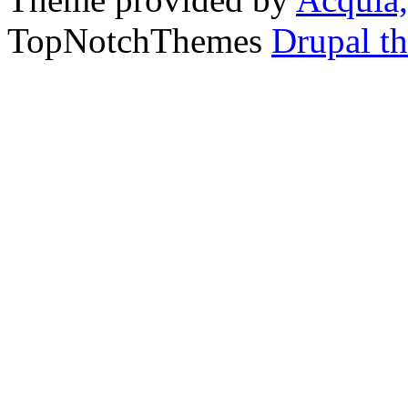
TopNotchThemes
Drupal t