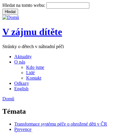
Hledat na tomto webu:
V zájmu dítěte
Stránky o dětech v náhradní péči
Aktuality
O nás
Kdo jsme
Lidé
Kontakt
Odkazy
English
Domů
Témata
Transformace systému péče o ohrožené děti v ČR
Prevence