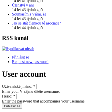
14 let 41 týdnů zpět
Členství v anr
14 let 43 týdnů zpět
Souhlasím s Vámi, že
14 let 43 týdnů zpět
Jak se stát členkou té asociace?
14 let 44 týdnů zpět
RSS kanál
Přihlásit se
Request new password
User account
Uživatelské jméno:
*
Enter your V zájmu dítěte username.
Heslo:
*
Enter the password that accompanies your username.