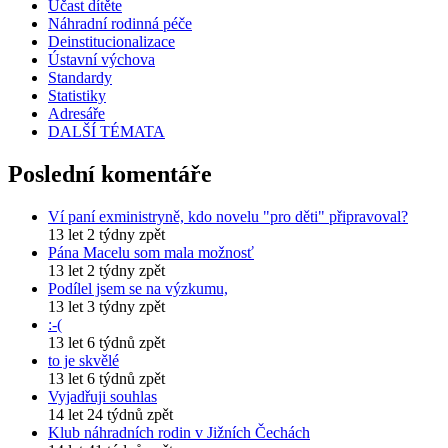
Účast dítěte
Náhradní rodinná péče
Deinstitucionalizace
Ústavní výchova
Standardy
Statistiky
Adresáře
DALŠÍ TÉMATA
Poslední komentáře
Ví paní exministryně, kdo novelu "pro děti" připravoval?
13 let 2 týdny zpět
Pána Macelu som mala možnosť
13 let 2 týdny zpět
Podílel jsem se na výzkumu,
13 let 3 týdny zpět
:-(
13 let 6 týdnů zpět
to je skvělé
13 let 6 týdnů zpět
Vyjadřuji souhlas
14 let 24 týdnů zpět
Klub náhradních rodin v Jižních Čechách