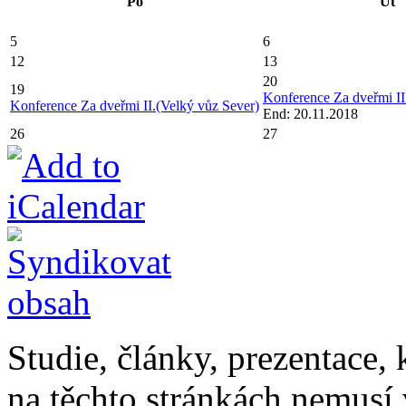
Po
Út
5
6
12
13
20
19
Konference Za dveřmi II
Konference Za dveřmi II.(Velký vůz Sever)
End: 20.11.2018
26
27
Studie, články, prezentace, 
na těchto stránkách nemusí