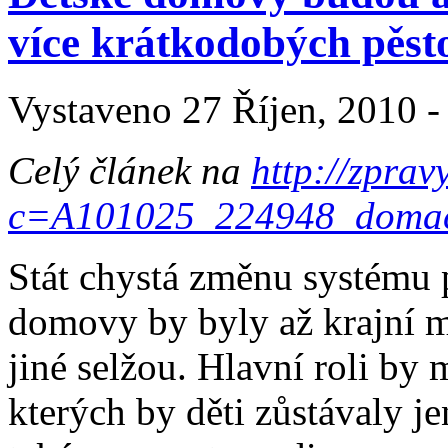
více krátkodobých pěs
Vystaveno 27 Říjen, 2010 -
Celý článek na
http://zprav
c=A101025_224948_domac
Stát chystá změnu systému 
domovy by byly až krajní m
jiné selžou. Hlavní roli by 
kterých by děti zůstávaly j