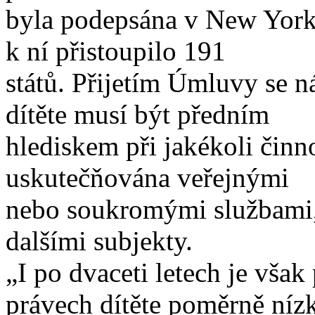
byla podepsána v New Yorku
k ní přistoupilo 191
států. Přijetím Úmluvy se n
dítěte musí být předním
hlediskem při jakékoli činnos
uskutečňována veřejnými
nebo soukromými službami,
dalšími subjekty.
„I po dvaceti letech je vša
právech dítěte poměrně níz