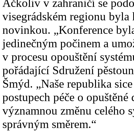
Ačkoliv v zahraničí se podo
visegrádském regionu byla 
novinkou. „Konference byla
jedinečným počinem a umož
v procesu opouštění systém
pořádající Sdružení pěstou
Šmýd. „Naše republika sice
postupech péče o opuštěné d
významnou změnu celého sy
správným směrem.“