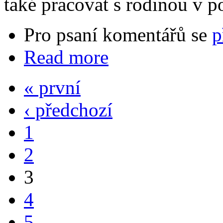
také pracovat s rodinou v po
Pro psaní komentářů se
p
Read more
« první
‹ předchozí
1
2
3
4
5