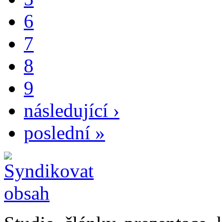
6
7
8
9
následující ›
poslední »