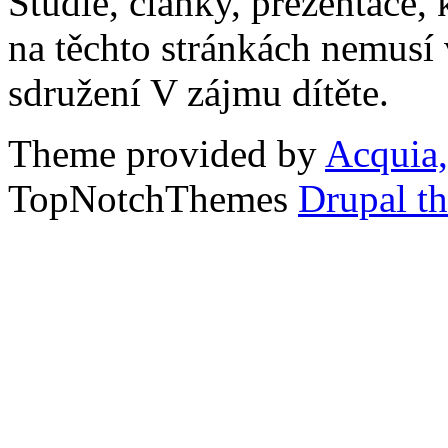
Studie, články, prezentace, 
na těchto stránkách nemusí
sdružení V zájmu dítěte.
Theme provided by
Acquia,
TopNotchThemes
Drupal t