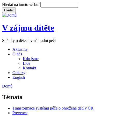
Hledat na tomto webu:
V zájmu dítěte
Stránky o dětech v náhradní péči
Aktuality
O nás
Kdo jsme
Lidé
Kontakt
Odkazy
English
Domů
Témata
Transformace systému péče o ohrožené děti v ČR
Prevence