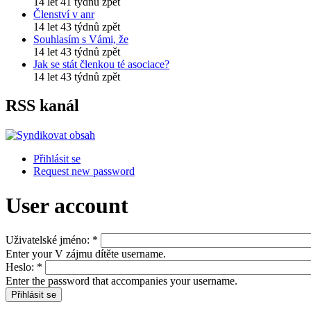
14 let 41 týdnů zpět
Členství v anr
14 let 43 týdnů zpět
Souhlasím s Vámi, že
14 let 43 týdnů zpět
Jak se stát členkou té asociace?
14 let 43 týdnů zpět
RSS kanál
Přihlásit se
Request new password
User account
Uživatelské jméno:
*
Enter your V zájmu dítěte username.
Heslo:
*
Enter the password that accompanies your username.