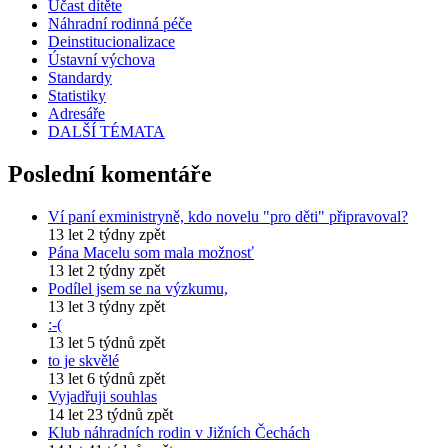
Účast dítěte
Náhradní rodinná péče
Deinstitucionalizace
Ústavní výchova
Standardy
Statistiky
Adresáře
DALŠÍ TÉMATA
Poslední komentáře
Ví paní exministryně, kdo novelu "pro děti" připravoval?
13 let 2 týdny zpět
Pána Macelu som mala možnosť
13 let 2 týdny zpět
Podílel jsem se na výzkumu,
13 let 3 týdny zpět
:-(
13 let 5 týdnů zpět
to je skvělé
13 let 6 týdnů zpět
Vyjadřuji souhlas
14 let 23 týdnů zpět
Klub náhradních rodin v Jižních Čechách