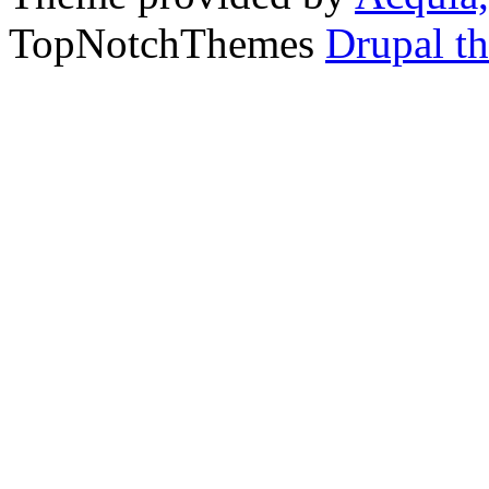
TopNotchThemes
Drupal t