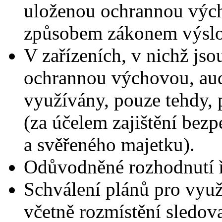
uloženou ochrannou vých
způsobem zákonem výsl
V zařízeních, v nichž jso
ochrannou výchovou, au
využívány, pouze tehdy,
(za účelem zajištění bez
a svěřeného majetku).
Odůvodněné rozhodnutí ře
Schválení plánů pro využ
včetně rozmístění sledov