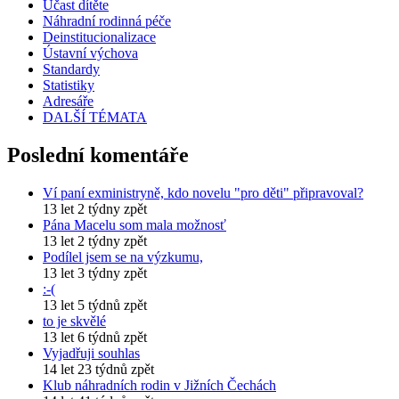
Účast dítěte
Náhradní rodinná péče
Deinstitucionalizace
Ústavní výchova
Standardy
Statistiky
Adresáře
DALŠÍ TÉMATA
Poslední komentáře
Ví paní exministryně, kdo novelu "pro děti" připravoval?
13 let 2 týdny zpět
Pána Macelu som mala možnosť
13 let 2 týdny zpět
Podílel jsem se na výzkumu,
13 let 3 týdny zpět
:-(
13 let 5 týdnů zpět
to je skvělé
13 let 6 týdnů zpět
Vyjadřuji souhlas
14 let 23 týdnů zpět
Klub náhradních rodin v Jižních Čechách