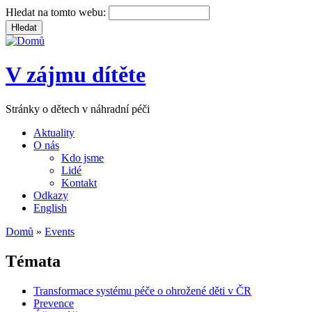
Hledat na tomto webu:
V zájmu dítěte
Stránky o dětech v náhradní péči
Aktuality
O nás
Kdo jsme
Lidé
Kontakt
Odkazy
English
Domů
»
Events
Témata
Transformace systému péče o ohrožené děti v ČR
Prevence