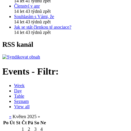
14 let 41 týdnů zpět
Členství v anr
14 let 43 týdnů zpět
Souhlasím s Vámi, že
14 let 43 týdnů zpět
Jak se stát členkou té asociace?
14 let 43 týdnů zpět
RSS kanál
Events - Filtr:
Week
Day
Table
Seznam
View all
«
Květen 2025
»
Po
Út
St
Čt
Pá
So
Ne
1
2
3
4