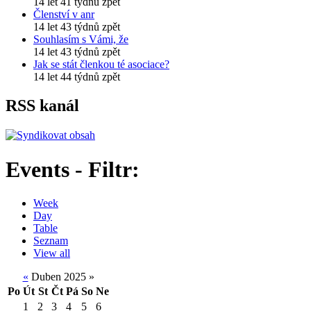
14 let 41 týdnů zpět
Členství v anr
14 let 43 týdnů zpět
Souhlasím s Vámi, že
14 let 43 týdnů zpět
Jak se stát členkou té asociace?
14 let 44 týdnů zpět
RSS kanál
Events - Filtr:
Week
Day
Table
Seznam
View all
«
Duben 2025
»
Po
Út
St
Čt
Pá
So
Ne
1
2
3
4
5
6