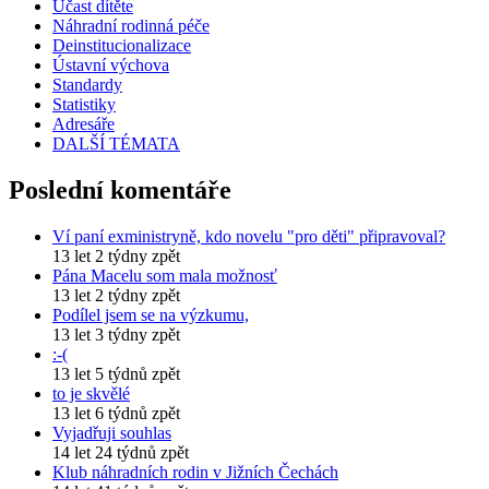
Účast dítěte
Náhradní rodinná péče
Deinstitucionalizace
Ústavní výchova
Standardy
Statistiky
Adresáře
DALŠÍ TÉMATA
Poslední komentáře
Ví paní exministryně, kdo novelu "pro děti" připravoval?
13 let 2 týdny zpět
Pána Macelu som mala možnosť
13 let 2 týdny zpět
Podílel jsem se na výzkumu,
13 let 3 týdny zpět
:-(
13 let 5 týdnů zpět
to je skvělé
13 let 6 týdnů zpět
Vyjadřuji souhlas
14 let 24 týdnů zpět
Klub náhradních rodin v Jižních Čechách