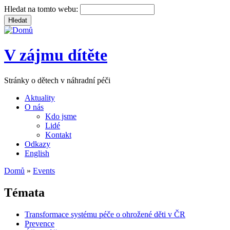
Hledat na tomto webu:
V zájmu dítěte
Stránky o dětech v náhradní péči
Aktuality
O nás
Kdo jsme
Lidé
Kontakt
Odkazy
English
Domů
»
Events
Témata
Transformace systému péče o ohrožené děti v ČR
Prevence