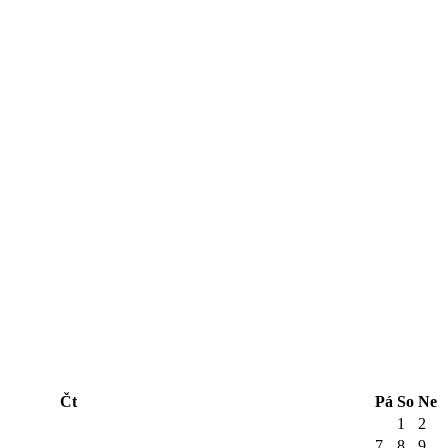
Čt
Pá
So
Ne
1
2
7
8
9