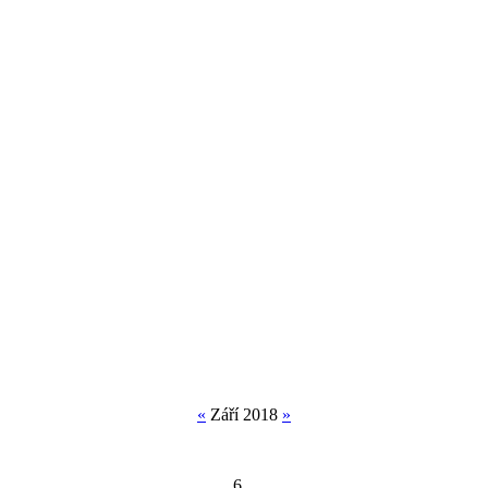
«
Září 2018
»
6