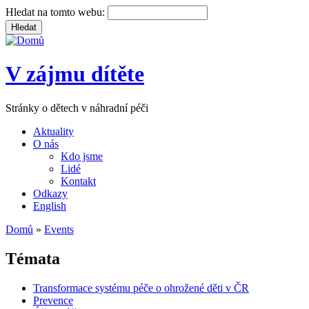
Hledat na tomto webu:
V zájmu dítěte
Stránky o dětech v náhradní péči
Aktuality
O nás
Kdo jsme
Lidé
Kontakt
Odkazy
English
Domů
»
Events
Témata
Transformace systému péče o ohrožené děti v ČR
Prevence