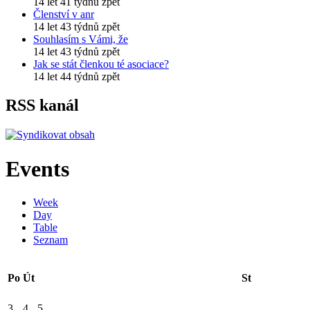
14 let 41 týdnů zpět
Členství v anr
14 let 43 týdnů zpět
Souhlasím s Vámi, že
14 let 43 týdnů zpět
Jak se stát členkou té asociace?
14 let 44 týdnů zpět
RSS kanál
Events
Week
Day
Table
Seznam
Po
Út
St
3
4
5