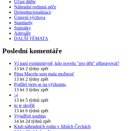
Účast dítěte
Náhradní rodinná péče
Deinstitucionalizace
Ústavní výchova
Standardy
Statistiky
Adresáře
DALŠÍ TÉMATA
Poslední komentáře
Ví paní exministryně, kdo novelu "pro děti" připravoval?
13 let 2 týdny zpět
Pána Macelu som mala možnosť
13 let 2 týdny zpět
Podílel jsem se na výzkumu,
13 let 3 týdny zpět
:-(
13 let 5 týdnů zpět
to je skvělé
13 let 6 týdnů zpět
Vyjadřuji souhlas
14 let 24 týdnů zpět
Klub náhradních rodin v Jižních Čechách