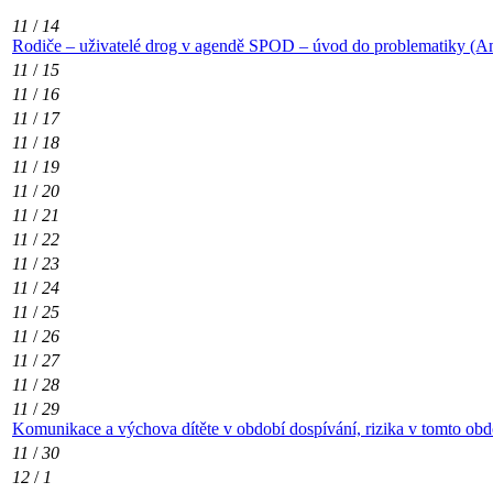
11
/
14
Rodiče – uživatelé drog v agendě SPOD – úvod do problematiky (Am
11
/
15
11
/
16
11
/
17
11
/
18
11
/
19
11
/
20
11
/
21
11
/
22
11
/
23
11
/
24
11
/
25
11
/
26
11
/
27
11
/
28
11
/
29
Komunikace a výchova dítěte v období dospívání, rizika v tomto obd
11
/
30
12
/
1