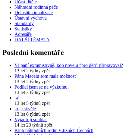
Účast dítěte
Náhradní rodinná péče
Deinstitucionalizace
Ústavní výchova
Standardy
Statistiky
Adresáře
DALŠÍ TÉMATA
Poslední komentáře
Ví paní exministryně, kdo novelu "pro děti" připravoval?
13 let 2 týdny zpět
Pána Macelu som mala možnosť
13 let 2 týdny zpět
Podílel jsem se na výzkumu,
13 let 3 týdny zpět
:-(
13 let 5 týdnů zpět
to je skvělé
13 let 6 týdnů zpět
Vyjadřuji souhlas
14 let 23 týdnů zpět
Klub náhradních rodin v Jižních Čechách