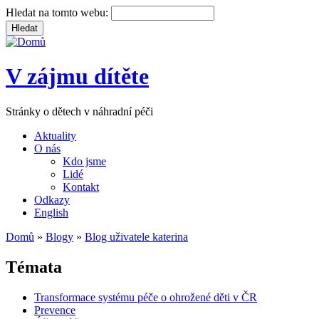
Hledat na tomto webu:
V zájmu dítěte
Stránky o dětech v náhradní péči
Aktuality
O nás
Kdo jsme
Lidé
Kontakt
Odkazy
English
Domů
»
Blogy
»
Blog uživatele katerina
Témata
Transformace systému péče o ohrožené děti v ČR
Prevence