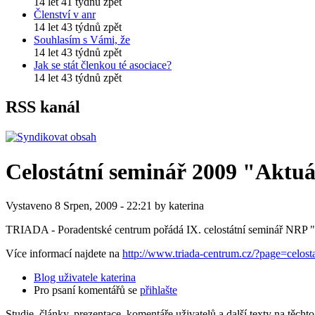
14 let 41 týdnů zpět
Členství v anr
14 let 43 týdnů zpět
Souhlasím s Vámi, že
14 let 43 týdnů zpět
Jak se stát členkou té asociace?
14 let 43 týdnů zpět
RSS kanál
Celostátní seminář 2009 "Aktu
Vystaveno 8 Srpen, 2009 - 22:21 by katerina
TRIADA - Poradentské centrum pořádá IX. celostátní seminář 
Více informací najdete na
http://www.triada-centrum.cz/?page=celost
Blog uživatele katerina
Pro psaní komentářů se
přihlašte
Studie, články, prezentace, komentáře uživatelů a další texty na těc