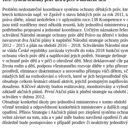
Problém nedostatečné koordinace systému ochrany dětských práv, kte
letech kritizován např. ve Zprávě o stavu lidských práv za rok 2011
práva dítěte, zůstal nedořešen i v uplynulém roce.138 Kompetence v o
jsou totiž rozděleny mezi několik resortů, kdy jednotlivá ministerstva p
potřebného propojení a jednotné koordinace. Určitým náznakem řeše
schválení Národní strategie ochrany práv dětí Právo na dětství v ledn
navazovat dva Akční plány k naplnění Národní strategie ochrany práv
2012 – 2015 a plán na období 2016 – 2018. Schválením Národní strat
se vláda České republiky zavázala vytvořit do roku 2018 funkční syst
ochranu všech práv dětí a naplňování jejich potřeb. Strategie definuje 
v ochraně práv dětí a v péči o ohrožené děti. Mezi deklarované cíle pa
života rodin a dětí, podpora všestranného rozvoje dítěte v jeho přir
prostředí, eliminace diskriminace a nerovného přístupu vůči dětem, v
mladých lidí na rozhodování o věcech, které se jich bezprostředně týka
obsahuje celkem šestnáct oblastí aktivit, jejichž postupným naplňován
dosaženo. Klíčové aktivity budou realizovány, monitorovány a vyho
základě akčních plánů. První Akční plán k plnění strategie na období
schválen v dubnu 2012.
Obsahuje konkrétní úkoly pro jednotlivá ministerstva v tomto období
včetně termínů a odpovědnosti konkrétních ministerstev a dalších orgá
opatření. Přínos Strategie i Akčních plánů pro zlepšení systému ochra
velmi záviset na tom, zda a v jaké míře budou navržená opatření či akt
důsledně bude postupováno v případě prodlev či neaktivity jednotlivý