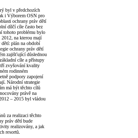
rý byl v předchozích
, tak i Výborem OSN pro
blasti ochrany práv dětí
lní dílčí cíle často bez
ní tohoto problému bylo
u 2012, na kterou mají
 dětí: plán na období
egie ochrany práv dětí
ém zajišťující důslednou
základní cíle a přístupy
tří zvyšování kvality
ozeném rodinném
četně podpory zapojení
jí. Národní strategie
ím má být těchto cílů
dnocovány právě na
 2012 – 2015 byl vládou
nů za realizaci těchto
ny práv dětí bude
ivity realizovány, a jak
ch resortů.