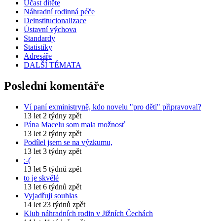
Účast dítěte
Náhradní rodinná péče
Deinstitucionalizace
Ústavní výchova
Standardy
Statistiky
Adresáře
DALŠÍ TÉMATA
Poslední komentáře
Ví paní exministryně, kdo novelu "pro děti" připravoval?
13 let 2 týdny zpět
Pána Macelu som mala možnosť
13 let 2 týdny zpět
Podílel jsem se na výzkumu,
13 let 3 týdny zpět
:-(
13 let 5 týdnů zpět
to je skvělé
13 let 6 týdnů zpět
Vyjadřuji souhlas
14 let 23 týdnů zpět
Klub náhradních rodin v Jižních Čechách