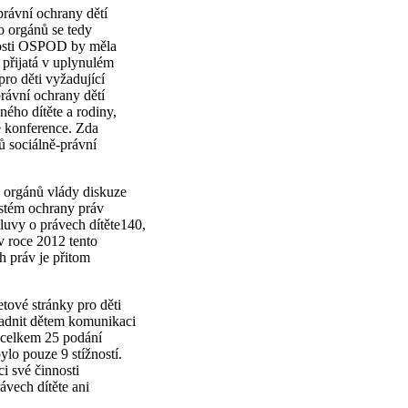
právní ochrany dětí
o orgánů se tedy
nnosti OSPOD by měla
 přijatá v uplynulém
ro děti vyžadující
právní ochrany dětí
ného dítěte a rodiny,
é konference. Zda
ů sociálně-právní
h orgánů vlády diskuze
ystém ochrany práv
mluvy o právech dítěte140,
v roce 2012 tento
h práv je přitom
etové stránky pro děti
nadnit dětem komunikaci
l celkem 25 podání
ylo pouze 9 stížností.
ci své činnosti
vech dítěte ani