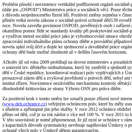
Problém působí i neexistence vertikální podřízenosti orgánů sociálně-
(dále jen „OSPOD“) Ministerstvu práce a sociálních věcí. Praxe těcht
z důvodu nesjednoceného řízení liší. Pozitivní změny zejména v či
přinést velká novela zákona o sociálně-právní ochraně dětí139 rovněž
roce. Novela zavedla povinnost OSPOD, pověřených osob i zařízení p
okamžitou pomoc řídit se standardy kvality při poskytování sociálně-
a využívat metod sociální práce jako je vyhodnocování situace ohrože
zpracování individuálního plánu ochrany dítěte a provádění případov
novela splní svůj účel a dojde ke sjednocení a zkvalitnění práce orgán
ochrany dětí bude možné zhodnotit až v delším časovém horizontu.
Ačkoliv již od roku 2009 probíhají na úrovni ministerstev a poradníc
o ustavení tzv. dětského ombudsmana, který by zastřešil a sjednotil s
dětí v České republice, koordinoval realizaci práv vyplývajících z Ú
prosazoval zájem dětí a zvyšoval povědomí o právech dětí, nebyl ani 
institut zřízen. Neexistence nezávislého mechanismu kontroly dětskýc
dlouhodobě kritizována ze strany Výboru OSN pro práva dítěte.
Za pozitivní krok v tomto směru lze označit pouze zřízení nové intern
(
www.deti.ochrance.cz
) veřejným ochráncem práv, které by měly us
s úřadem a zpřístupnit jim jeho služby. V roce 2012 ochránce obdrže
přímo od dětí, což je za rok nárůst o více než 100 %. V roce 2011 to b
V této souvislosti je nutné připomenout, že již nyní se ochránce v rám
z kapacitních důvodů systematicky nevěnuje naplňování Úmluvy o prá
ochraně všech práv v Úmluvě dětem garantovaným.