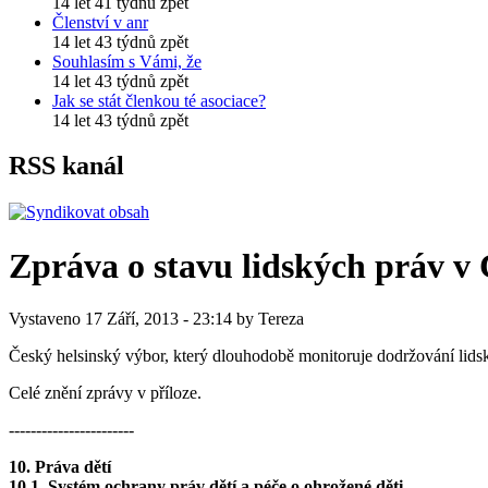
14 let 41 týdnů zpět
Členství v anr
14 let 43 týdnů zpět
Souhlasím s Vámi, že
14 let 43 týdnů zpět
Jak se stát členkou té asociace?
14 let 43 týdnů zpět
RSS kanál
Zpráva o stavu lidských práv v
Vystaveno 17 Září, 2013 - 23:14 by Tereza
Český helsinský výbor, který dlouhodobě monitoruje dodržování lidsk
Celé znění zprávy v příloze.
-----------------------
10. Práva dětí
10.1. Systém ochrany práv dětí a péče o ohrožené děti