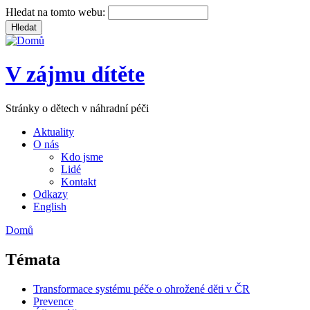
Hledat na tomto webu:
V zájmu dítěte
Stránky o dětech v náhradní péči
Aktuality
O nás
Kdo jsme
Lidé
Kontakt
Odkazy
English
Domů
Témata
Transformace systému péče o ohrožené děti v ČR
Prevence