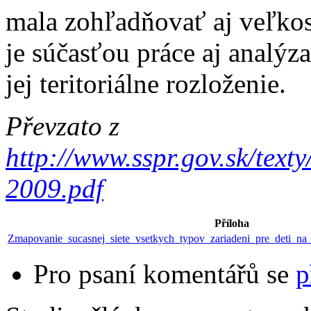
mala zohľadňovať aj veľkosť
je súčasťou práce aj analýza
jej teritoriálne rozloženie.
Převzato z
http://www.sspr.gov.sk/tex
2009.pdf
Příloha
Zmapovanie_sucasnej_siete_vsetkych_typov_zariadeni_pre_deti_na
Pro psaní komentářů se
p