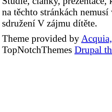
Studie, články, prezentace, 
na těchto stránkách nemusí
sdružení V zájmu dítěte.
Theme provided by
Acquia,
TopNotchThemes
Drupal t