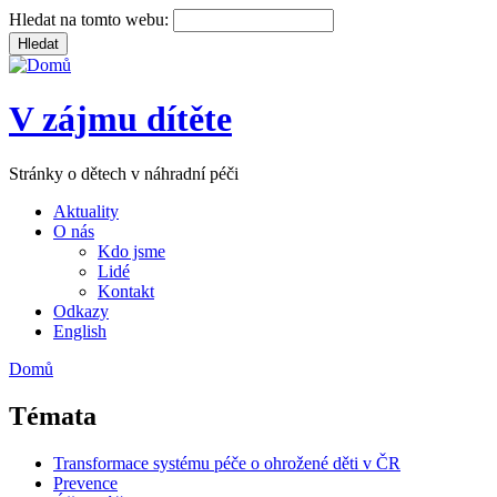
Hledat na tomto webu:
V zájmu dítěte
Stránky o dětech v náhradní péči
Aktuality
O nás
Kdo jsme
Lidé
Kontakt
Odkazy
English
Domů
Témata
Transformace systému péče o ohrožené děti v ČR
Prevence