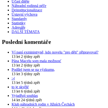
Účast dítěte
Náhradní rodinná péče
Deinstitucionalizace
Ústavní výchova
Standardy
Statistiky
Adresáře
DALŠÍ TÉMATA
Poslední komentáře
Ví paní exministryně, kdo novelu "pro děti" připravoval?
13 let 2 týdny zpět
Pána Macelu som mala možnosť
13 let 2 týdny zpět
Podílel jsem se na výzkumu,
13 let 3 týdny zpět
:-(
13 let 5 týdnů zpět
to je skvělé
13 let 6 týdnů zpět
Vyjadřuji souhlas
14 let 24 týdnů zpět
Klub náhradních rodin v Jižních Čechách