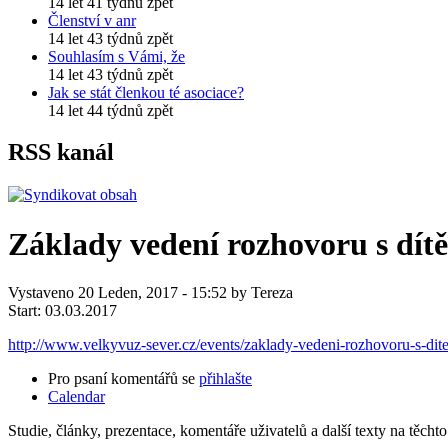
14 let 41 týdnů zpět
Členství v anr
14 let 43 týdnů zpět
Souhlasím s Vámi, že
14 let 43 týdnů zpět
Jak se stát členkou té asociace?
14 let 44 týdnů zpět
RSS kanál
Základy vedení rozhovoru s dítě
Vystaveno 20 Leden, 2017 - 15:52 by Tereza
Start:
03.03.2017
http://www.velkyvuz-sever.cz/events/zaklady-vedeni-rozhovoru-s-dit
Pro psaní komentářů se
přihlašte
Calendar
Studie, články, prezentace, komentáře uživatelů a další texty na těc