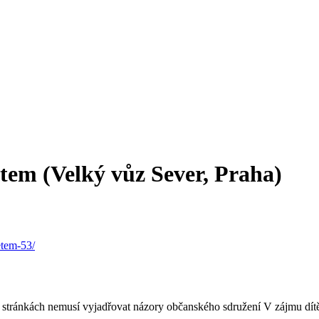
tem (Velký vůz Sever, Praha)
etem-53/
hto stránkách nemusí vyjadřovat názory občanského sdružení V zájmu dítě