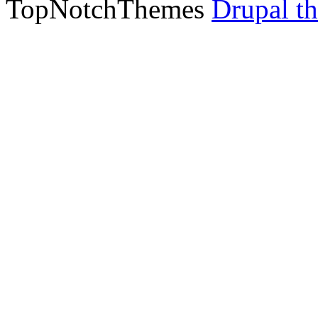
TopNotchThemes
Drupal t