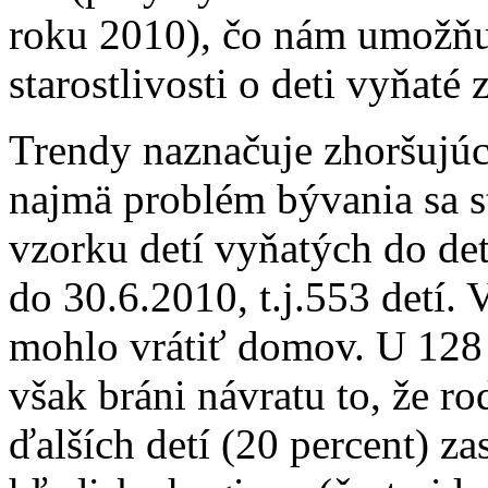
roku 2010), čo nám umožňu
starostlivosti o deti vyňat
Trendy naznačuje zhoršujúcu
najmä problém bývania sa s
vzorku detí vyňatých do d
do 30.6.2010, t.j.553 detí. 
mohlo vrátiť domov. U 128 z 
však bráni návratu to, že r
ďalších detí (20 percent) z