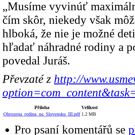
„Musíme vyvinúť maximálne
čím skôr, niekedy však môže
hlboká, že nie je možné det
hľadať náhradné rodiny a 
povedal Juráš.
Převzaté z
http://www.usmev
option=com_content&tas
Příloha
Velikost
Ohrozena_rodina_na_Slovensku_III.pdf
1.2 MB
Pro psaní komentářů se
p