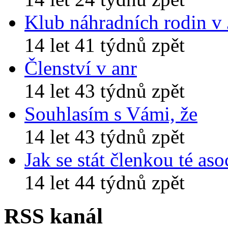
Klub náhradních rodin v
14 let 41 týdnů zpět
Členství v anr
14 let 43 týdnů zpět
Souhlasím s Vámi, že
14 let 43 týdnů zpět
Jak se stát členkou té aso
14 let 44 týdnů zpět
RSS kanál