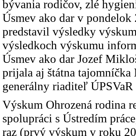
bývania rodičov, zlé hygien
Úsmev ako dar v pondelok 
predstavil výsledky výs
výsledkoch výskumu inform
Úsmev ako dar Jozef Mikloš
prijala aj štátna tajomníč
generálny riaditeľ ÚPSVaR
Výskum Ohrozená rodina re
spolupráci s Ústredím práce,
raz (prvý výskum v roku 200