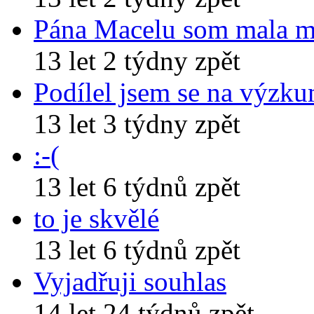
Pána Macelu som mala 
13 let 2 týdny zpět
Podílel jsem se na výzk
13 let 3 týdny zpět
:-(
13 let 6 týdnů zpět
to je skvělé
13 let 6 týdnů zpět
Vyjadřuji souhlas
14 let 24 týdnů zpět