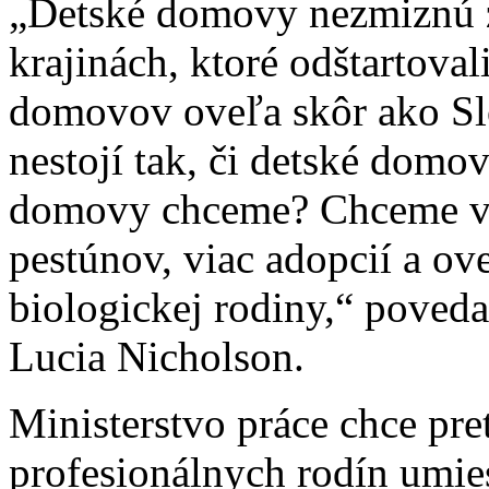
„Detské domovy nezmiznú zo
krajinách, ktoré odštartova
domovov oveľa skôr ako Slo
nestojí tak, či detské domov
domovy chceme? Chceme via
pestúnov, viac adopcií a ove
biologickej rodiny,“ poved
Lucia Nicholson.
Ministerstvo práce chce pre
profesionálnych rodín umies