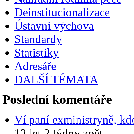
Deinstitucionalizace
Ústavní výchova
Standardy
Statistiky
Adresáře
DALŠÍ TÉMATA
Poslední komentáře
Ví paní exministryně, kd
13 let 2 týdny zpět