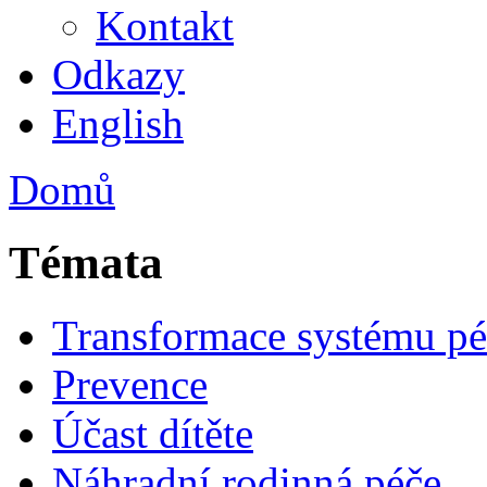
Kontakt
Odkazy
English
Domů
Témata
Transformace systému pé
Prevence
Účast dítěte
Náhradní rodinná péče