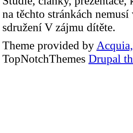
Studie, články, prezentace, 
na těchto stránkách nemusí
sdružení V zájmu dítěte.
Theme provided by
Acquia,
TopNotchThemes
Drupal t