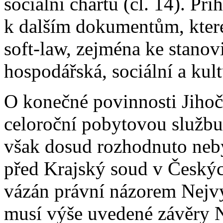
sociální chartu (čl. 14). Př
k dalším dokumentům, kter
soft-law, zejména ke stan
hospodářská, sociální a kult
O konečné povinnosti Jihoče
celoroční pobytovou službu
však dosud rozhodnuto nebyl
před Krajský soud v Českýc
vázán právní názorem Nejvy
musí výše uvedené závěry 