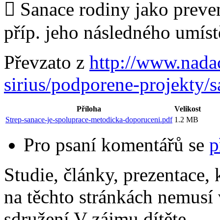
 Sanace rodiny jako preve
příp. jeho následného umí
Převzato z
http://www.nadac
sirius/podporene-projekty/s
Příloha
Velikost
Strep-sanace-je-spoluprace-metodicka-doporuceni.pdf
1.2 MB
Pro psaní komentářů se
p
Studie, články, prezentace, 
na těchto stránkách nemusí
sdružení V zájmu dítěte.