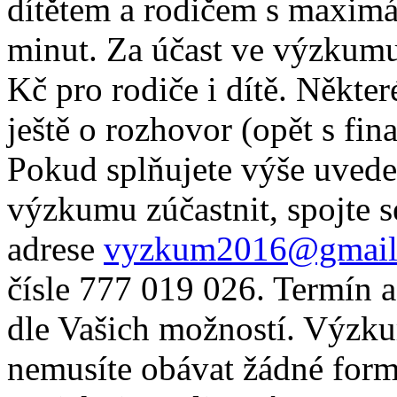
dítětem a rodičem s maximá
minut. Za účast ve výzkum
Kč pro rodiče i dítě. Někte
ještě o rozhovor (opět s fi
Pokud splňujete výše uveden
výzkumu zúčastnit, spojte 
adrese
vyzkum2016@gmail
čísle 777 019 026. Termín 
dle Vašich možností. Výzku
nemusíte obávat žádné form