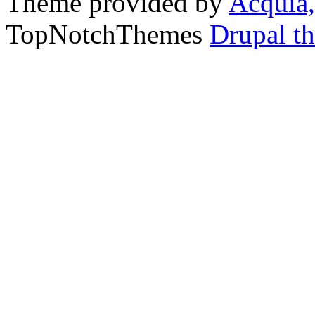
Theme provided by
Acquia,
TopNotchThemes
Drupal t