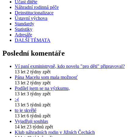
Účast dítěte
Náhradní rodinná péče
Deinstitucionalizace
Ústavní výchova
Standardy
Statistiky
Adresáře
DALŠÍ TÉMATA
Poslední komentáře
Ví paní exministryně, kdo novelu "pro děti" připravoval?
13 let 2 týdny zpět
Pána Macelu som mala možnosť
13 let 2 týdny zpět
Podílel jsem se na výzkumu,
13 let 3 týdny zpět
:-(
13 let 5 týdnů zpět
to je skvělé
13 let 6 týdnů zpět
Vyjadřuji souhlas
14 let 23 týdnů zpět
Klub náhradních rodin v Jižních Čechách