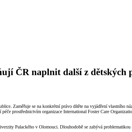
ňují ČR naplnit další z dětských 
ice. Zaměřuje se na konkrétní právo dítěte na vyjádření vlastního názo
péče prostřednictvím organizace International Foster Care Organizati
verzity Palackého v Olomouci. Dlouhodobě se zabývá problematikou dět