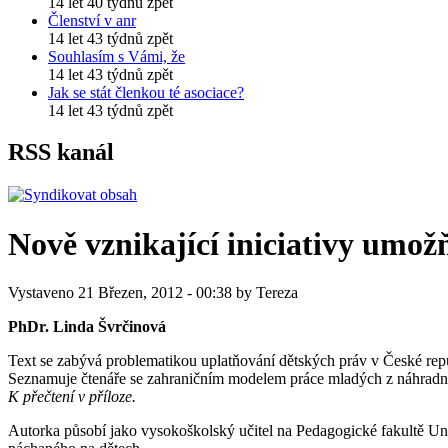
14 let 40 týdnů zpět
Členství v anr
14 let 43 týdnů zpět
Souhlasím s Vámi, že
14 let 43 týdnů zpět
Jak se stát členkou té asociace?
14 let 43 týdnů zpět
RSS kanál
Nově vznikající iniciativy umož
Vystaveno 21 Březen, 2012 - 00:38 by Tereza
PhDr. Linda Švrčinová
Text se zabývá problematikou uplatňování dětských práv v České republ
Seznamuje čtenáře se zahraničním modelem práce mladých z náhradní 
K přečtení v příloze.
Autorka působí jako vysokoškolský učitel na Pedagogické fakultě Uni