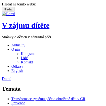
Hledat na tomto webu:
V zájmu dítěte
Stránky o dětech v náhradní péči
Aktuality
O nás
Kdo jsme
Lidé
Kontakt
Odkazy
English
Domů
Témata
Transformace systému péče o ohrožené děti v ČR
Prevence