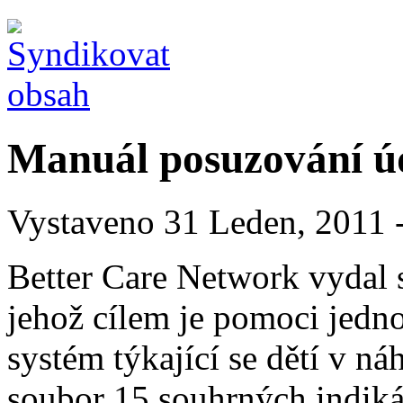
Manuál posuzování úd
Vystaveno 31 Leden, 2011 -
Better Care Network vydal
jehož cílem je pomoci jedn
systém týkající se dětí v ná
soubor 15 souhrných indikát