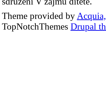
sdružení V zájmu dítěte.
Theme provided by
Acquia,
TopNotchThemes
Drupal t