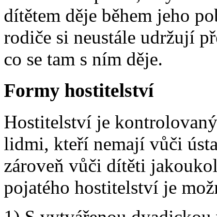
dítětem děje během jeho po
rodiče si neustále udržují př
co se tam s ním děje.
Formy hostitelství
Hostitelství je kontrolovaný
lidmi, kteří nemají vůči ús
zároveň vůči dítěti jakouko
pojatého hostitelství je mo
1) S vytvářenou dyadickou 