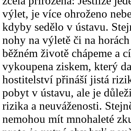
zcela přirozená: Jestliže je
výlet, je více ohroženo ne
kdyby sedělo v ústavu. Ste
nohy na výletě či na horách
běžném životě chápeme a cít
vykoupena ziskem, který dan
hostitelství přináší jistá riz
pobyt v ústavu, ale je důlež
rizika a neuváženosti. Stejn
nemohou mít mnohaleté zkuš