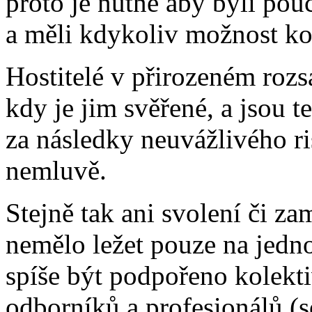
proto je nutné aby byli pou
a měli kdykoliv možnost ko
Hostitelé v přirozeném rozs
kdy je jim svěřené, a jsou 
za následky neuvážlivého ri
nemluvě.
Stejně tak ani svolení či zam
nemělo ležet pouze na jedno
spíše být podpořeno kolekt
odborníků a profesionálů (s