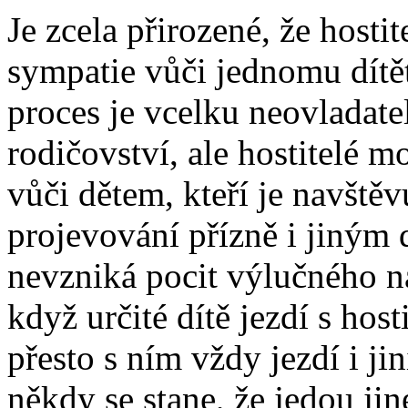
Je zcela přirozené, že hostit
sympatie vůči jednomu dítět
proces je vcelku neovladate
rodičovství, ale hostitelé 
vůči dětem, kteří je navštěv
projevování přízně i jiným 
nevzniká pocit výlučného ná
když určité dítě jezdí s host
přesto s ním vždy jezdí i ji
někdy se stane, že jedou jin