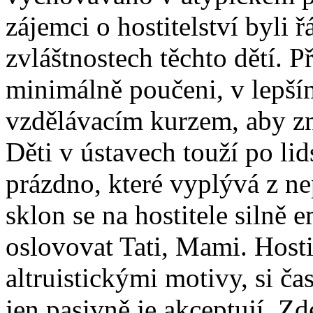
zájemci o hostitelství byli 
zvláštnostech těchto dětí. 
minimálně poučeni, v lepším
vzdělávacím kurzem, aby zn
Děti v ústavech touží po li
prázdno, které vyplývá z ne
sklon se na hostitele silně 
oslovovat Tati, Mami. Hosti
altruistickými motivy, si čas
jen pasivně je akceptují. Zd