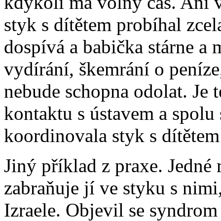
kdykoli má volný čas. Ani 
styk s dítětem probíhal zcel
dospívá a babička stárne a 
vydírání, škemrání o peníze
nebude schopna odolat. Je t
kontaktu s ústavem a spolu 
koordinovala styk s dítěte
Jiný příklad z praxe. Jedné 
zabraňuje jí ve styku s nim
Izraele. Objevil se syndrom