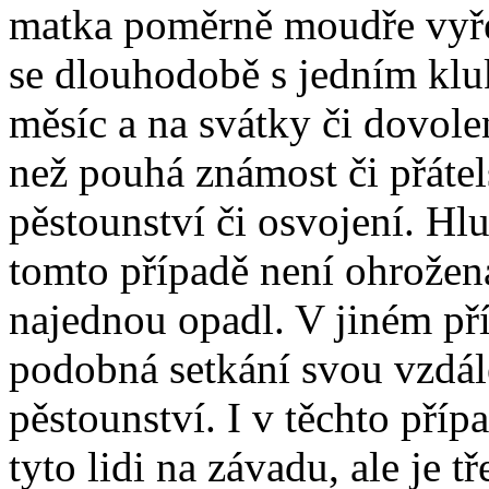
matka poměrně moudře vyřeši
se dlouhodobě s jedním kluk
měsíc a na svátky či dovole
než pouhá známost či přátel
pěstounství či osvojení. Hlu
tomto případě není ohrožena
najednou opadl. V jiném pří
podobná setkání svou vzdále
pěstounství. I v těchto příp
tyto lidi na závadu, ale je 