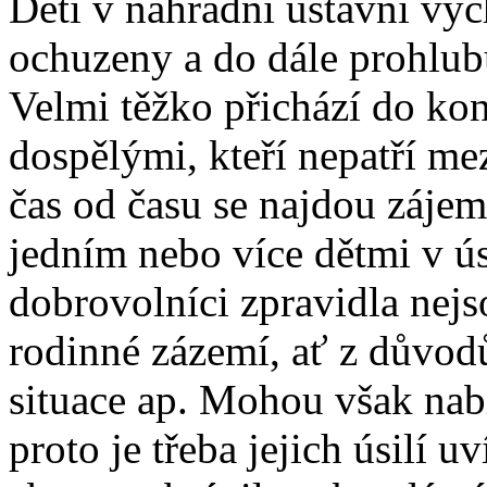
Děti v náhradní ústavní výc
ochuzeny a do dále prohlubu
Velmi těžko přichází do kon
dospělými, kteří nepatří m
čas od času se najdou zájemc
jedním nebo více dětmi v ús
dobrovolníci zpravidla nejs
rodinné zázemí, ať z důvod
situace ap. Mohou však nabí
proto je třeba jejich úsilí u