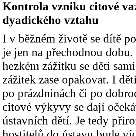
Kontrola vzniku citové vaz
dyadického vztahu
I v běžném životě se dítě po
je jen na přechodnou dobu. 
hezkém zážitku se děti sami
zážitek zase opakovat. I dě
po prázdninách či po dobro
citové výkyvy se dají očekáv
ústavních dětí. Je tedy přir
hostitelů do ústavu bude víc