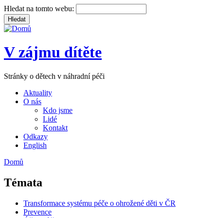
Hledat na tomto webu:
V zájmu dítěte
Stránky o dětech v náhradní péči
Aktuality
O nás
Kdo jsme
Lidé
Kontakt
Odkazy
English
Domů
Témata
Transformace systému péče o ohrožené děti v ČR
Prevence