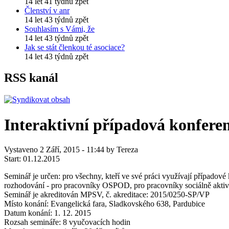
14 let 41 týdnů zpět
Členství v anr
14 let 43 týdnů zpět
Souhlasím s Vámi, že
14 let 43 týdnů zpět
Jak se stát členkou té asociace?
14 let 43 týdnů zpět
RSS kanál
Interaktivní případová konfere
Vystaveno 2 Září, 2015 - 11:44 by Tereza
Start:
01.12.2015
Seminář je určen: pro všechny, kteří ve své práci využívají případové 
rozhodování - pro pracovníky OSPOD, pro pracovníky sociálně aktiv
Seminář je akreditován MPSV, č. akreditace: 2015/0250-SP/VP
Místo konání: Evangelická fara, Sladkovského 638, Pardubice
Datum konání: 1. 12. 2015
Rozsah semináře: 8 vyučovacích hodin