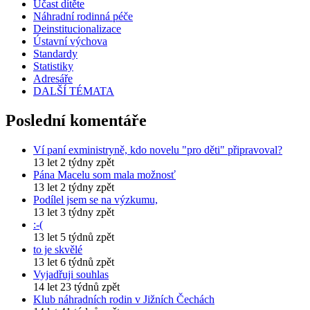
Účast dítěte
Náhradní rodinná péče
Deinstitucionalizace
Ústavní výchova
Standardy
Statistiky
Adresáře
DALŠÍ TÉMATA
Poslední komentáře
Ví paní exministryně, kdo novelu "pro děti" připravoval?
13 let 2 týdny zpět
Pána Macelu som mala možnosť
13 let 2 týdny zpět
Podílel jsem se na výzkumu,
13 let 3 týdny zpět
:-(
13 let 5 týdnů zpět
to je skvělé
13 let 6 týdnů zpět
Vyjadřuji souhlas
14 let 23 týdnů zpět
Klub náhradních rodin v Jižních Čechách