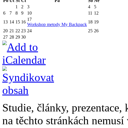
Po
Út
St
Čt
Pá
So
Ne
1
2
3
4
5
6
7
8
9
10
11
12
17
13
14
15
16
18
19
Workshop metody My Backpack
20
21
22
23
24
25
26
27
28
29
30
Studie, články, prezentace, 
na těchto stránkách nemusí