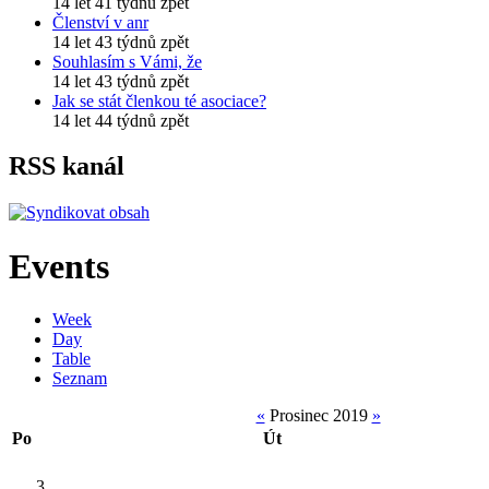
14 let 41 týdnů zpět
Členství v anr
14 let 43 týdnů zpět
Souhlasím s Vámi, že
14 let 43 týdnů zpět
Jak se stát členkou té asociace?
14 let 44 týdnů zpět
RSS kanál
Events
Week
Day
Table
Seznam
«
Prosinec 2019
»
Po
Út
3