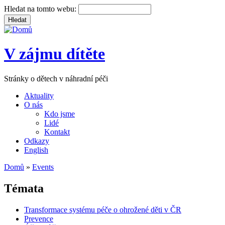
Hledat na tomto webu:
V zájmu dítěte
Stránky o dětech v náhradní péči
Aktuality
O nás
Kdo jsme
Lidé
Kontakt
Odkazy
English
Domů
»
Events
Témata
Transformace systému péče o ohrožené děti v ČR
Prevence