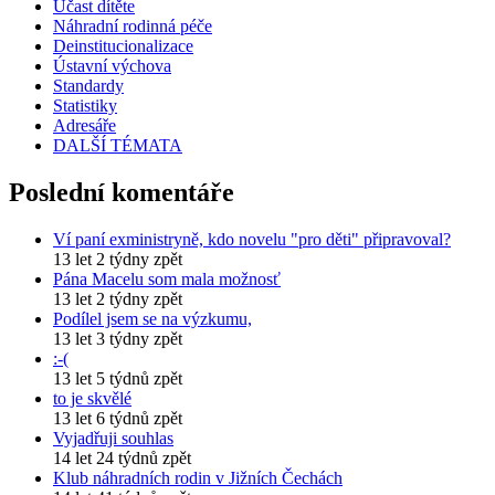
Účast dítěte
Náhradní rodinná péče
Deinstitucionalizace
Ústavní výchova
Standardy
Statistiky
Adresáře
DALŠÍ TÉMATA
Poslední komentáře
Ví paní exministryně, kdo novelu "pro děti" připravoval?
13 let 2 týdny zpět
Pána Macelu som mala možnosť
13 let 2 týdny zpět
Podílel jsem se na výzkumu,
13 let 3 týdny zpět
:-(
13 let 5 týdnů zpět
to je skvělé
13 let 6 týdnů zpět
Vyjadřuji souhlas
14 let 24 týdnů zpět
Klub náhradních rodin v Jižních Čechách