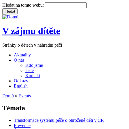
Hledat na tomto webu:
V zájmu dítěte
Stránky o dětech v náhradní péči
Aktuality
O nás
Kdo jsme
Lidé
Kontakt
Odkazy
English
Domů
»
Events
Témata
Transformace systému péče o ohrožené děti v ČR
Prevence