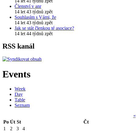
14 let 41 týdnů zpět
Členství v anr
14 let 43 týdnů zpět
Souhlasím s Vámi, že
14 let 43 týdnů zpět
Jak se stát členkou té asociace?
14 let 44 týdnů zpět
RSS kanál
Events
Week
Day
Table
Seznam
«
Po
Út
St
Čt
1
2
3
4