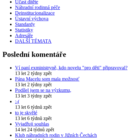
Účast dítěte
Náhradní rodinná péče
Deinstitucionalizace
Ústavní výchova
Standardy
Statistiky
Adresáře
DALŠÍ TÉMATA
Poslední komentáře
Ví paní exministryně, kdo novelu "pro děti" připravoval?
13 let 2 týdny zpět
Pána Macelu som mala možnosť
13 let 2 týdny zpět
Podílel jsem se na výzkumu,
13 let 3 týdny zpět
:-(
13 let 6 týdnů zpět
to je skvělé
13 let 6 týdnů zpět
Vyjadřuji souhlas
14 let 24 týdnů zpět
Klub náhradních rodin v Jižních Čechách