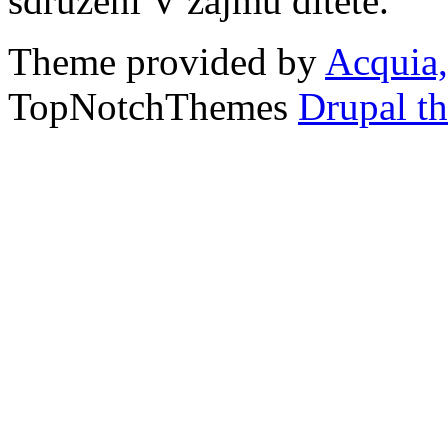
sdružení V zájmu dítěte.
Theme provided by
Acquia,
TopNotchThemes
Drupal t