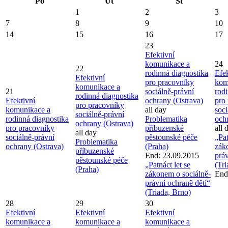
Po
Út
St
1
2
3
7
8
9
10
14
15
16
17
23
Efektivní
komunikace a
24
22
rodinná diagnostika
Efek
Efektivní
pro pracovníky
kom
komunikace a
21
sociálně-právní
rod
rodinná diagnostika
Efektivní
ochrany (Ostrava)
pro
pro pracovníky
komunikace a
all day
soci
sociálně-právní
rodinná diagnostika
Problematika
och
ochrany (Ostrava)
pro pracovníky
příbuzenské
all 
all day
sociálně-právní
pěstounské péče
„Pat
Problematika
ochrany (Ostrava)
(Praha)
zák
příbuzenské
End: 23.09.2015
práv
pěstounské péče
„Patnáct let se
(Tri
(Praha)
zákonem o sociálně-
End
právní ochraně dětí“
(Triada, Brno)
28
29
30
Efektivní
Efektivní
Efektivní
komunikace a
komunikace a
komunikace a