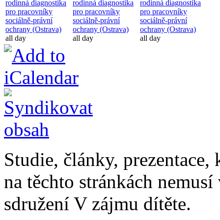
rodinná diagnostika
rodinná diagnostika
rodinná diagnostika
pro pracovníky
pro pracovníky
pro pracovníky
sociálně-právní
sociálně-právní
sociálně-právní
ochrany (Ostrava)
ochrany (Ostrava)
ochrany (Ostrava)
all day
all day
all day
Studie, články, prezentace, 
na těchto stránkách nemusí
sdružení V zájmu dítěte.