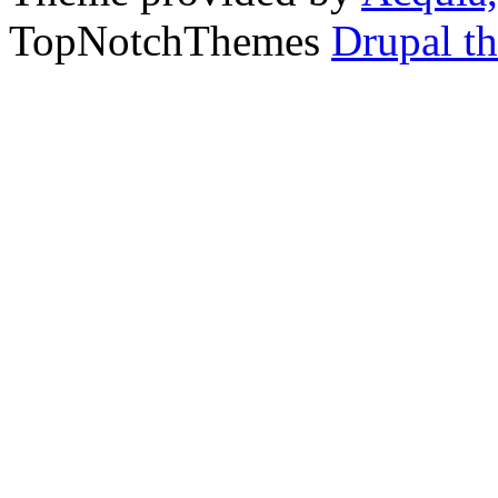
TopNotchThemes
Drupal t