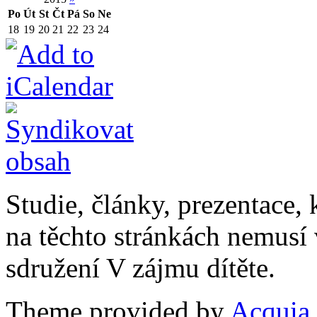
Po
Út
St
Čt
Pá
So
Ne
18
19
20
21
22
23
24
Studie, články, prezentace, 
na těchto stránkách nemusí
sdružení V zájmu dítěte.
Theme provided by
Acquia,