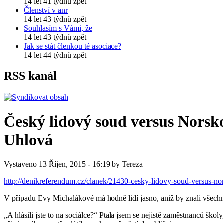
14 let 41 týdnů zpět
Členství v anr
14 let 43 týdnů zpět
Souhlasím s Vámi, že
14 let 43 týdnů zpět
Jak se stát členkou té asociace?
14 let 44 týdnů zpět
RSS kanál
Český lidový soud versus Nors
Uhlová
Vystaveno 13 Říjen, 2015 - 16:19 by Tereza
http://denikreferendum.cz/clanek/21430-cesky-lidovy-soud-versus-nor
V případu Evy Michalákové má hodně lidí jasno, aniž by znali všechna
„A hlásili jste to na sociálce?“ Ptala jsem se nejistě zaměstnanců škol