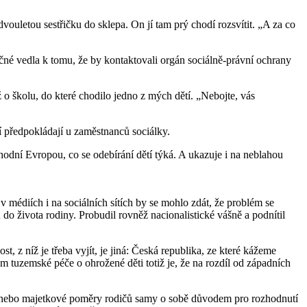
dvouletou sestřičku do sklepa. On jí tam prý chodí rozsvítit. „A za co
né vedla k tomu, že by kontaktovali orgán sociálně-právní ochrany
iž o školu, do které chodilo jedno z mých dětí. „Nebojte, vás
í předpokládají u zaměstnanců sociálky.
hodní Evropou, co se odebírání dětí týká. A ukazuje i na neblahou
 médiích i na sociálních sítích by se mohlo zdát, že problém se
 do života rodiny. Probudil rovněž nacionalistické vášně a podnítil
, z níž je třeba vyjít, je jiná: Česká republika, ze které kážeme
m tuzemské péče o ohrožené děti totiž je, že na rozdíl od západních
y nebo majetkové poměry rodičů samy o sobě důvodem pro rozhodnutí