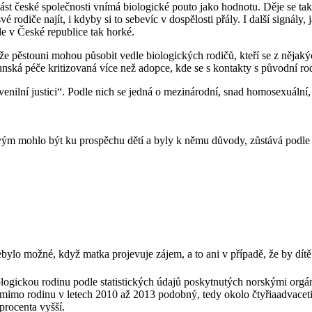
st české společnosti vnímá biologické pouto jako hodnotu. Děje se tak 
é rodiče najít, i kdyby si to sebevíc v dospělosti přály. I další signál
e v České republice tak horké.
že pěstouni mohou působit vedle biologických rodičů, kteří se z nějaký
unská péče kritizovaná více než adopce, kde se s kontakty s původní rod
nilní justici“. Podle nich se jedná o mezinárodní, snad homosexuální, 
 mohlo být ku prospěchu dětí a byly k němu důvody, zůstává podle inf
bylo možné, když matka projevuje zájem, a to ani v případě, že by dít
biologickou rodinu podle statistických údajů poskytnutých norskými or
mimo rodinu v letech 2010 až 2013 podobný, tedy okolo čtyřiaadvaceti a
procenta vyšší.