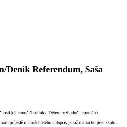
ům/Deník Referendum, Saša
ečnosti její temnější stránky. Dětem rozhodně nepomáhá.
 jednom případě o čtrnáctiletého chlapce, jehož matka ho před školou