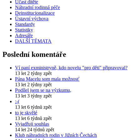
Účast dítěte
Náhradní rodinná péče
Deinstitucionalizace
Ústavní výchova
Standardy
Statistiky
Adresáře
DALŠÍ TÉMATA
Poslední komentáře
Ví paní exministryně, kdo novelu "pro děti" připravoval?
13 let 2 týdny zpět
Pána Macelu som mala možnosť
13 let 2 týdny zpět
Podílel jsem se na výzkumu,
13 let 3 týdny zpět
:-(
13 let 6 týdnů zpět
to je skvělé
13 let 6 týdnů zpět
Vyjadřuji souhlas
14 let 24 týdnů zpět
Klub náhradních rodin v Jižních Čechách