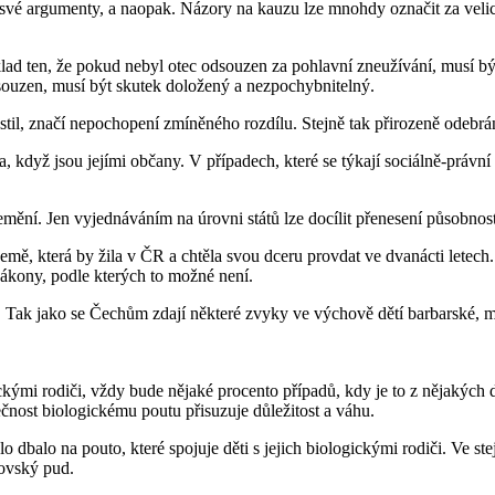
í své argumenty, a naopak. Názory na kauzu lze mnohdy označit za velic
d ten, že pokud nebyl otec odsouzen za pohlavní zneužívání, musí být n
odsouzen, musí být skutek doložený a nezpochybnitelný.
ustil, značí nepochopení zmíněného rozdílu. Stejně tak přirozeně odebrá
 když jsou jejími občany. V případech, které se týkají sociálně-právní oc
 nemění. Jen vyjednáváním na úrovni států lze docílit přenesení působnos
 země, která by žila v ČR a chtěla svou dceru provdat ve dvanácti letec
ákony, podle kterých to možné není.
pa. Tak jako se Čechům zdají některé zvyky ve výchově dětí barbarské, 
ckými rodiči, vždy bude nějaké procento případů, kdy je to z nějakýc
ečnost biologickému poutu přisuzuje důležitost a váhu.
lo dbalo na pouto, které spojuje děti s jejich biologickými rodiči. Ve 
čovský pud.