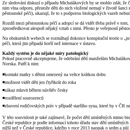
Ze sledování diskuzí o případu Michalákových by se mohlo zdát, že čá
nim vlna odporu, přestože děti do nich vložené nemají v životě šanci sv
pěstounské péči), ukazují, že to s podporou biologických vazeb nebud
Rozdíl mezi pěstounskou péčí a adopcí se dá vidět třeba právě v tom, 
zprostředkovat alespoň nějaký vztah s nimi. Přesto je veřejností pěsto
Na obskurních webech se rozmáhají dokonce konspirační teorie o „juve
péči, která jim připadá horší než internace v ústavu.
Každý systém je do nějaké míry patologický
Pokud pracovně akceptujeme, že odebrání dětí manželům Michalákovým
Norska. Patří k nim:
◾kontakt matky s dětmi omezený na velice krátkou dobu
◾možnost vidět děti jen čtyřikrát do roka
◾zákaz mluvit během návštěv česky
◾rozdělení sourozenců
◾zbavení rodičovských práv v případě staršího syna, které by v ČR ne
V této souvislosti je také zajímavé, že počet dětí umístěných mimo 
České republice je podle informací tohoto úřadu stav dětí umístěných 
nižší než v České republice, kdežto v roce 2013 naopak o sedm a půl 