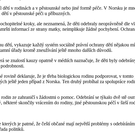
ětí v rodinách a v pěstounské nebo jiné formě péče. V Norsku je mnohe
 dětí v pěstounské péči u příbuzných.
hopitelné kroky, ale neznamená, že děti odebraly neoprávněně dle vla
smršti informací ze strany matky, neimplikuje žádné pochybení. Ochrana
dětí, vykazuje každý systém sociálně právní ochrany dětí nějakou míru p
y tamní úřady kromě zneužívání ještě mnoho dalších důvodů.
terá se znalostí kauzy opatrně v médiích naznačuje, že děti byly odebrá
 podrobnosti.
rovině deklaruje, že je třeba biologickou rodinu podporovat, v tomto
vých ještě jeden případ z Norska. Ten druhý probíhal za spolupráce rod
odin ze zahraničí s žádostmi o pomoc. Odebrání se týkalo dvě stě osmi 
některé skončily vrácením do rodiny, jiné pěstounskou péčí v širší rodi
 kterých je patrné, že čeští občané mají největší problémy s odebírání
řada politiků.