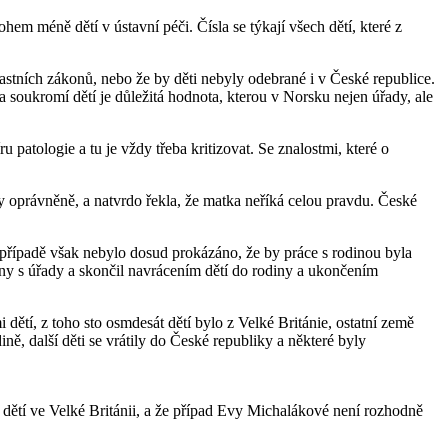
m méně dětí v ústavní péči. Čísla se týkají všech dětí, které z
stních zákonů, nebo že by děti nebyly odebrané i v České republice.
 soukromí dětí je důležitá hodnota, kterou v Norsku nejen úřady, ale
atologie a tu je vždy třeba kritizovat. Se znalostmi, které o
ny oprávněně, a natvrdo řekla, že matka neříká celou pravdu. České
 případě však nebylo dosud prokázáno, že by práce s rodinou byla
iny s úřady a skončil navrácením dětí do rodiny a ukončením
dětí, z toho sto osmdesát dětí bylo z Velké Británie, ostatní země
ně, další děti se vrátily do České republiky a některé byly
m dětí ve Velké Británii, a že případ Evy Michalákové není rozhodně