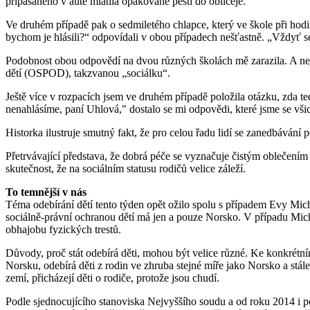
připásaného v autě mlátila opakovaně pěstí do obličeje.
Ve druhém případě pak o sedmiletého chlapce, který ve škole při hodině 
bychom je hlásili?“ odpovídali v obou případech nešťastně. „Vždyť s
Podobnost obou odpovědí na dvou různých školách mě zarazila. A neje
dětí (OSPOD), takzvanou „sociálku“.
Ještě více v rozpacích jsem ve druhém případě položila otázku, zda tedy
nenahlásíme, paní Uhlová," dostalo se mi odpovědi, které jsme se vši
Historka ilustruje smutný fakt, že pro celou řadu lidí se zanedbáván
Přetrvávající představa, že dobrá péče se vyznačuje čistým oblečením
skutečnost, že na sociálním statusu rodičů velice záleží.
To temnější v nás
Téma odebírání dětí tento týden opět ožilo spolu s případem Evy Micha
sociálně-právní ochranou dětí má jen a pouze Norsko. V případu Michal
obhajobu fyzických trestů.
Důvody, proč stát odebírá děti, mohou být velice různé. Ke konkrétnímu
Norsku, odebírá děti z rodin ve zhruba stejné míře jako Norsko a stál
zemí, přicházejí děti o rodiče, protože jsou chudí.
Podle sjednocujícího stanoviska Nejvyššího soudu a od roku 2014 