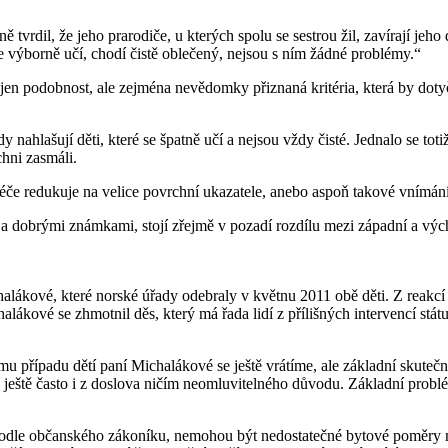
tvrdil, že jeho prarodiče, u kterých spolu se sestrou žil, zavírají jeho 
e výborně učí, chodí čistě oblečený, nejsou s ním žádné problémy.“
n podobnost, ale zejména nevědomky přiznaná kritéria, která by dotyč
 nahlašují děti, které se špatně učí a nejsou vždy čisté. Jednalo se tot
chni zasmáli.
í péče redukuje na velice povrchní ukazatele, anebo aspoň takové vnímán
 a dobrými známkami, stojí zřejmě v pozadí rozdílu mezi západní a výc
lákové, které norské úřady odebraly v květnu 2011 obě děti. Z reakcí v
ákové se zhmotnil děs, který má řada lidí z přílišných intervencí státu
 případu dětí paní Michalákové se ještě vrátíme, ale základní skutečnost
e ještě často i z doslova ničím neomluvitelného důvodu. Základní problé
i podle občanského zákoníku, nemohou být nedostatečné bytové poměr