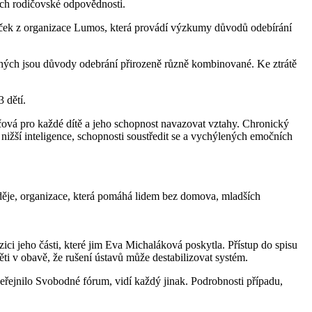
jich rodičovské odpovědnosti.
usáček z organizace Lumos, která provádí výzkumy důvodů odebírání
mnohých jsou důvody odebrání přirozeně různě kombinované. Ke ztrátě
 dětí.
íčová pro každé dítě a jeho schopnost navazovat vztahy. Chronický
nižší inteligence, schopnosti soustředit se a vychýlených emočních
aděje, organizace, která pomáhá lidem bez domova, mladších
ici jeho části, které jim Eva Michaláková poskytla. Přístup do spisu
i v obavě, že rušení ústavů může destabilizovat systém.
zveřejnilo Svobodné fórum, vidí každý jinak. Podrobnosti případu,