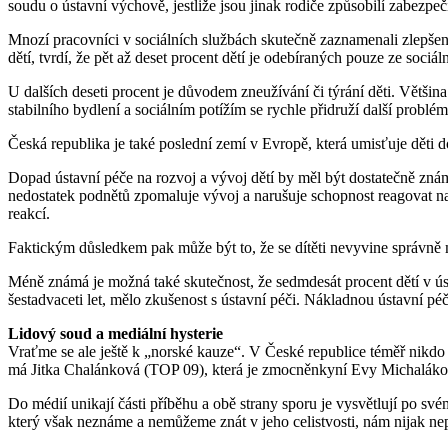
soudu o ústavní výchově, jestliže jsou jinak rodiče způsobilí zabezpeč
Mnozí pracovníci v sociálních službách skutečně zaznamenali zlepšen
dětí, tvrdí, že pět až deset procent dětí je odebíraných pouze ze sociá
U dalších deseti procent je důvodem zneužívání či týrání děti. Větši
stabilního bydlení a sociálním potížím se rychle přidruží další problém
Česká republika je také poslední zemí v Evropě, která umisťuje děti d
Dopad ústavní péče na rozvoj a vývoj dětí by měl být dostatečně znám
nedostatek podnětů zpomaluje vývoj a narušuje schopnost reagovat na 
reakcí.
Faktickým důsledkem pak může být to, že se dítěti nevyvine správně
Méně známá je možná také skutečnost, že sedmdesát procent dětí v ús
šestadvaceti let, mělo zkušenost s ústavní péči. Nákladnou ústavní p
Lidový soud a mediální hysterie
Vraťme se ale ještě k „norské kauze“. V České republice téměř nikdo n
má Jitka Chalánková (TOP 09), která je zmocněnkyní Evy Michalákové.
Do médií unikají části příběhu a obě strany sporu je vysvětlují po své
který však neznáme a nemůžeme znát v jeho celistvosti, nám nijak ne