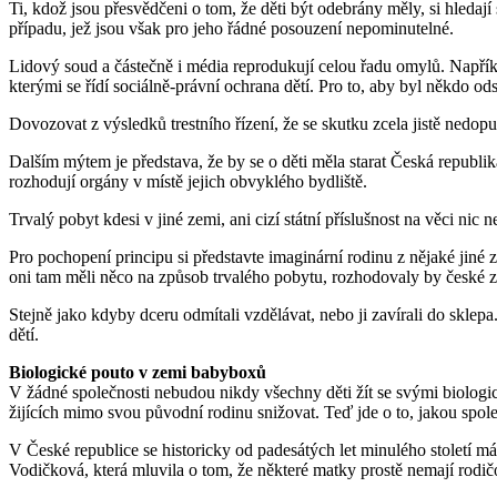
Ti, kdož jsou přesvědčeni o tom, že děti být odebrány měly, si hledaj
případu, jež jsou však pro jeho řádné posouzení nepominutelné.
Lidový soud a částečně i média reprodukují celou řadu omylů. Napříkla
kterými se řídí sociálně-právní ochrana dětí. Pro to, aby byl někdo 
Dovozovat z výsledků trestního řízení, že se skutku zcela jistě nedop
Dalším mýtem je představa, že by se o děti měla starat Česká republika,
rozhodují orgány v místě jejich obvyklého bydliště.
Trvalý pobyt kdesi v jiné zemi, ani cizí státní příslušnost na věci nic
Pro pochopení principu si představte imaginární rodinu z nějaké jiné
oni tam měli něco na způsob trvalého pobytu, rozhodovaly by české z
Stejně jako kdyby dceru odmítali vzdělávat, nebo ji zavírali do skle
dětí.
Biologické pouto v zemi babyboxů
V žádné společnosti nebudou nikdy všechny děti žít se svými biologi
žijících mimo svou původní rodinu snižovat. Teď jde o to, jakou spol
V České republice se historicky od padesátých let minulého století má
Vodičková, která mluvila o tom, že některé matky prostě nemají rodi