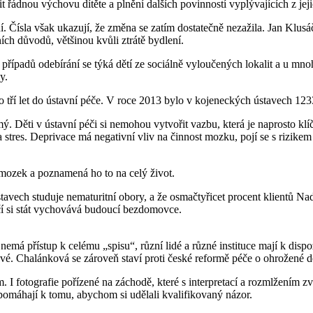
it řádnou výchovu dítěte a plnění dalších povinností vyplývajících z je
í. Čísla však ukazují, že změna se zatím dostatečně nezažila. Jan Kl
lních důvodů, většinou kvůli ztrátě bydlení.
na případů odebírání se týká dětí ze sociálně vyloučených lokalit a u 
y.
o tří let do ústavní péče. V roce 2013 bylo v kojeneckých ústavech 1233
ý. Děti v ústavní péči si nemohou vytvořit vazbu, která je naprosto kl
stres. Deprivace má negativní vliv na činnost mozku, pojí se s rizikem 
 mozek a poznamená ho to na celý život.
tavech studuje nematuritní obory, a že osmačtyřicet procent klientů N
éčí si stát vychovává budoucí bezdomovce.
emá přístup k celému „spisu“, různí lidé a různé instituce mají k dispoz
 Chalánková se zároveň staví proti české reformě péče o ohrožené dět
m. I fotografie pořízené na záchodě, které s interpretací a rozmlžením 
pomáhají k tomu, abychom si udělali kvalifikovaný názor.