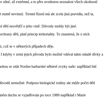
e silné, až extrémní, a to přes uvedenou neznalost všech okolností
utně nevinný. Trestní řízení má ale zcela jiná pravidla, než ta,
ní dětí nesvědčí o jeho vině. Důvody mohly být jiné.
hrany dětí, platí princip teritoriality. To znamená, že o nich
ti, což se v některých případech děje.
h. I kdyby v zemi jejich původu bylo možné vdávat takto mladé dívky a
mohou se zdát Norům barbarské některé zvyky naše: například bití
h důvodů nemožné. Podpora biologické rodiny ale může počet dětí
stejném duchu se vyjadřovala po roce 1989 například i Marie