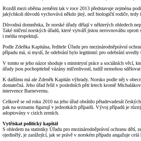
Rozdíl mezi oběma zeměmi tak v roce 2013 představuje zejména podíl d
jakýchkoli důvodů vychovává někdo jiný, než biologičtí rodiče, tedy i
Důvodná domněnka, že norské úřady dělají v některých ohledech nepoc
Také mlčení norských úřadů, které vytváří jistou nerovnováhu oproti 
i média respektují.
Podle Zdeňka Kapitána, ředitele Úřadu pro mezinárodněprávní ochranu 
případu má, si myslí, že odebrání bylo legitimní: pro odebrání uvedl
V tomto se jeho názor shoduje s ministryní práce a sociálních věcí, k
úřady jsou pochopitelně vázány mlčenlivostí, tudíž nemohou sdělovat
K dalšímu má ale Zdeněk Kapitán výhrady. Norsko podle něj v obecné 
dostatečná. Jeho úřad řešil v posledních pěti letech kromě Michaláko
intervence Barnevernu.
Celkově se od roku 2010 na jeho úřad obrátilo pětadevadesát českých r
pak na seznamu figurují v jednotkách případů. Vývoj případů je různý, 
adoptovány v cizích zemích.
Vytřískat politický kapitál
S ohledem na statistiky Úřadu pro mezinárodněprávní ochranu dětí, ze
ojedinělý, je zarážející, jak se právě v norském případu angažuje celá 