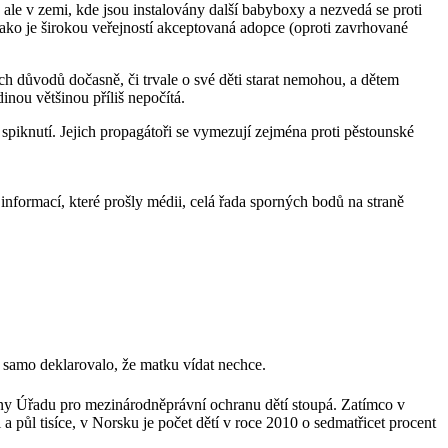
ale v zemi, kde jsou instalovány další babyboxy a nezvedá se proti
y, jako je širokou veřejností akceptovaná adopce (oproti zavrhované
ch důvodů dočasně, či trvale o své děti starat nemohou, a dětem
inou většinou příliš nepočítá.
spiknutí. Jejich propagátoři se vymezují zejména proti pěstounské
ormací, které prošly médii, celá řada sporných bodů na straně
ě samo deklarovalo, že matku vídat nechce.
gány Úřadu pro mezinárodněprávní ochranu dětí stoupá. Zatímco v
 půl tisíce, v Norsku je počet dětí v roce 2010 o sedmatřicet procent