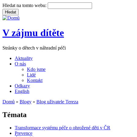
Hledat na tomto webu:
V zájmu dítěte
Stránky o dětech v náhradní péči
Aktuality
O nás
Kdo jsme
Lidé
Kontakt
Odkazy
English
Domů
»
Blogy
»
Blog uživatele Tereza
Témata
Transformace systému péče o ohrožené děti v ČR
Prevence