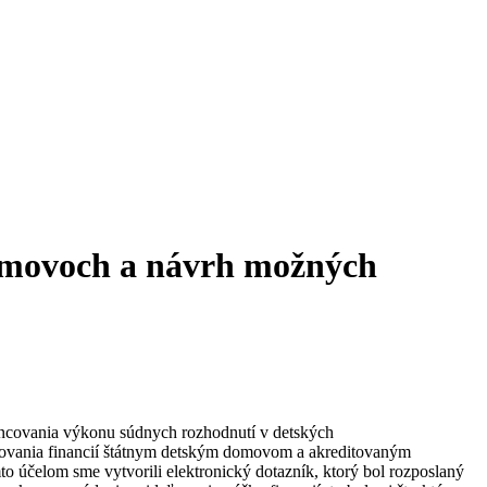
domovoch a návrh možných
ncovania výkonu súdnych rozhodnutí v detských
eľovania financií štátnym detským domovom a akreditovaným
o účelom sme vytvorili elektronický dotazník, ktorý bol rozposlaný