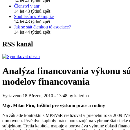
14 let 41 týdnů zpět
Členství v anr
14 let 43 týdnů zpět
Souhlasím s Vámi, že
14 let 43 týdnů zpět
Jak se stát členkou té asociace?
14 let 44 týdnů zpět
RSS kanál
Analýza financovania výkonu s
modelov financovania
Vystaveno 18 Březen, 2010 - 13:48 by katerina
Mgr. Milan Fico, Inštitút pre výskum práce a rodiny
Na základe kontraktu s MPSVaR realizoval v priebehu roka 2009 IV
domovoch. Prvé dve kapitoly práce poukazujú na vybrané štatistick
subjektom. Tretia kapitola mapuje a porovnáva vybrané oblasti finan