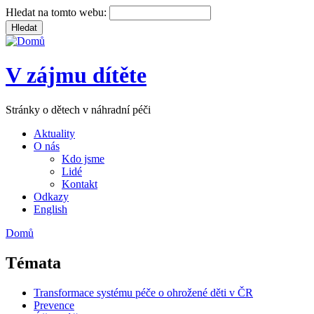
Hledat na tomto webu:
V zájmu dítěte
Stránky o dětech v náhradní péči
Aktuality
O nás
Kdo jsme
Lidé
Kontakt
Odkazy
English
Domů
Témata
Transformace systému péče o ohrožené děti v ČR
Prevence