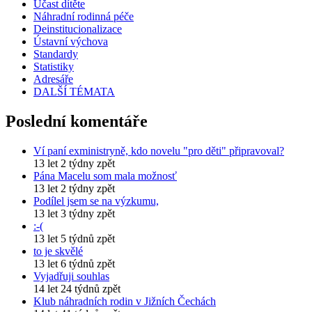
Účast dítěte
Náhradní rodinná péče
Deinstitucionalizace
Ústavní výchova
Standardy
Statistiky
Adresáře
DALŠÍ TÉMATA
Poslední komentáře
Ví paní exministryně, kdo novelu "pro děti" připravoval?
13 let 2 týdny zpět
Pána Macelu som mala možnosť
13 let 2 týdny zpět
Podílel jsem se na výzkumu,
13 let 3 týdny zpět
:-(
13 let 5 týdnů zpět
to je skvělé
13 let 6 týdnů zpět
Vyjadřuji souhlas
14 let 24 týdnů zpět
Klub náhradních rodin v Jižních Čechách