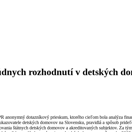
údnych rozhodnutí v detských 
PR anonymný dotazníkový prieskum, ktorého cieľom bola analýza fina
é ukazovatele detských domovov na Slovensku, pravidlá a spôsob prid
covania štátnych detských domovov a akreditovaných subjektov. Za týmt