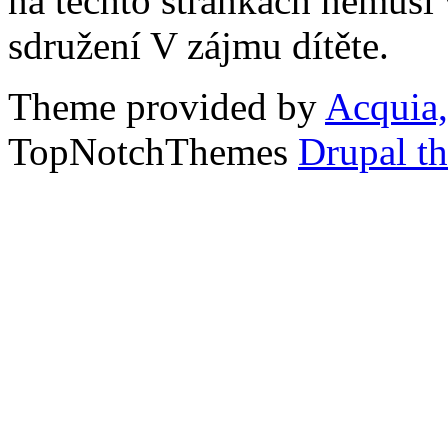
na těchto stránkách nemusí
sdružení V zájmu dítěte.
Theme provided by
Acquia,
TopNotchThemes
Drupal t