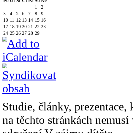
Po
Út
St
Čt
Pá
So
Ne
1
2
3
4
5
6
7
8
9
10
11
12
13
14
15
16
17
18
19
20
21
22
23
24
25
26
27
28
29
Studie, články, prezentace, 
na těchto stránkách nemusí