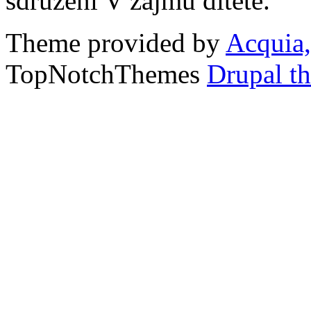
sdružení V zájmu dítěte.
Theme provided by
Acquia,
TopNotchThemes
Drupal t