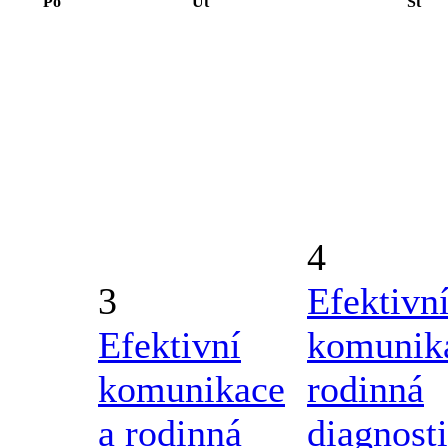
Po
Út
St
4
3
Efektivn
Efektivní
komunik
komunikace
rodinná
a rodinná
diagnost