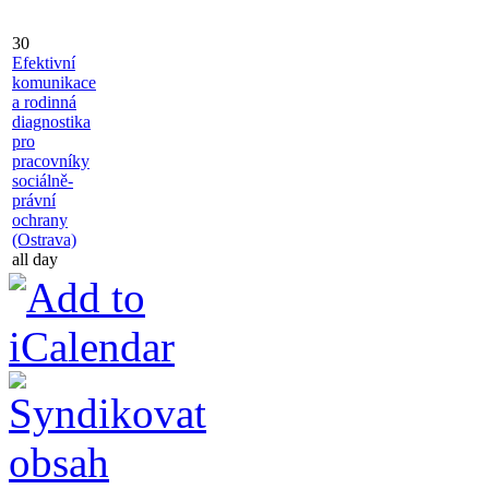
30
Efektivní
komunikace
a rodinná
diagnostika
pro
pracovníky
sociálně-
právní
ochrany
(Ostrava)
all day