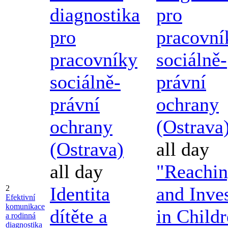
diagnostika
pro
pro
pracovní
pracovníky
sociálně-
sociálně-
právní
právní
ochrany
ochrany
(Ostrava
(Ostrava)
all day
all day
"Reachi
Identita
and Inve
2
Efektivní
komunikace
dítěte a
in Childr
a rodinná
diagnostika