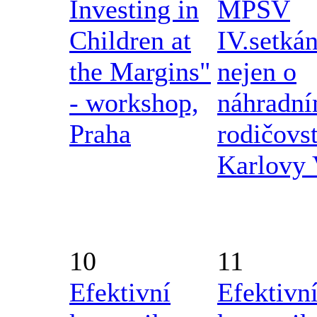
Investing in
MPSV
Children at
IV.setkán
the Margins"
nejen o
- workshop,
náhradn
Praha
rodičovst
Karlovy 
10
11
Efektivní
Efektivn