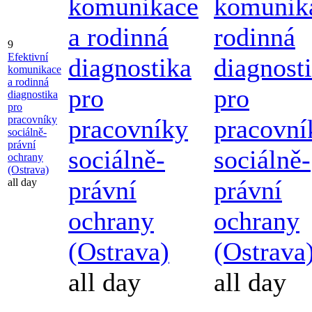
komunikace
komunik
a rodinná
rodinná
9
Efektivní
diagnostika
diagnost
komunikace
a rodinná
pro
pro
diagnostika
pro
pracovníky
pracovníky
pracovní
sociálně-
právní
sociálně-
sociálně-
ochrany
(Ostrava)
právní
právní
all day
ochrany
ochrany
(Ostrava)
(Ostrava
all day
all day