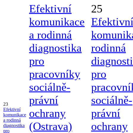
Efektivní
25
komunikace
Efektivn
a rodinná
komunik
diagnostika
rodinná
pro
diagnost
pracovníky
pro
sociálně-
pracovní
právní
sociálně-
23
Efektivní
ochrany
právní
komunikace
a rodinná
(Ostrava)
ochrany
diagnostika
pro