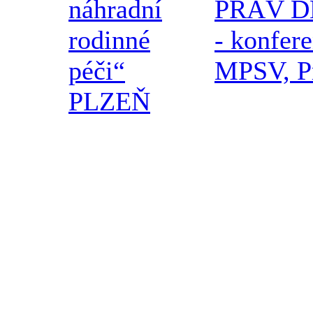
náhradní
PRÁV D
rodinné
- konfer
péči“
MPSV, P
PLZEŇ