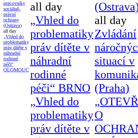
all day
(Ostrava
pracovníky
sociálně-
právní
„Vhled do
all day
ochrany
(Ostrava)
problematiky
Zvládání
all day
„Vhled do
problematiky
práv dítěte v
náročný
práv dítěte v
náhradní
náhradní
situací v
rodinné
péči“
OLOMOUC
rodinné
komunik
péči“ BRNO
(Praha)
„Vhled do
„OTEV
problematiky
O
práv dítěte v
OCHRA