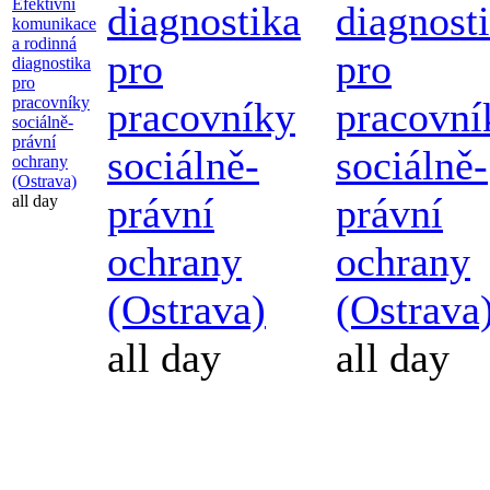
Efektivní
diagnostika
diagnost
komunikace
a rodinná
pro
pro
diagnostika
pro
pracovníky
pracovníky
pracovní
sociálně-
právní
sociálně-
sociálně-
ochrany
(Ostrava)
právní
právní
all day
ochrany
ochrany
(Ostrava)
(Ostrava
all day
all day