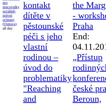
kontakt
the Marg
pro
pracovníky
sociálně-
dítěte v
- worksh
právní
ochrany
pěstounské
Praha
(Ostrava)
all day
péči s jeho
End:
vlastní
04.11.20
rodinou –
„Přístup
úvod do
rodinnýc
problematiky
konferen
"Reaching
české pr
and
Beroun,