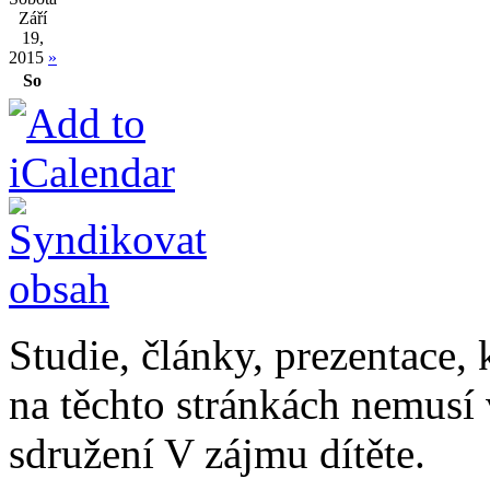
Září
19,
2015
»
So
Studie, články, prezentace, 
na těchto stránkách nemusí
sdružení V zájmu dítěte.